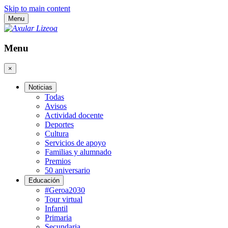
Skip to main content
Menu
Menu
×
Noticias
Todas
Avisos
Actividad docente
Deportes
Cultura
Servicios de apoyo
Familias y alumnado
Premios
50 aniversario
Educación
#Geroa2030
Tour virtual
Infantil
Primaria
Secundaria