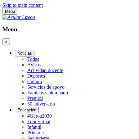
Skip to main content
Menu
Menu
×
Noticias
Todas
Avisos
Actividad docente
Deportes
Cultura
Servicios de apoyo
Familias y alumnado
Premios
50 aniversario
Educación
#Geroa2030
Tour virtual
Infantil
Primaria
Secundaria