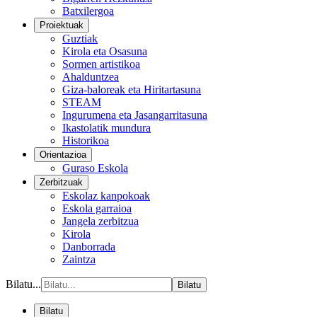
Batxilergoa
Proiektuak
Guztiak
Kirola eta Osasuna
Sormen artistikoa
Ahalduntzea
Giza-baloreak eta Hiritartasuna
STEAM
Ingurumena eta Jasangarritasuna
Ikastolatik mundura
Historikoa
Orientazioa
Guraso Eskola
Zerbitzuak
Eskolaz kanpokoak
Eskola garraioa
Jangela zerbitzua
Kirola
Danborrada
Zaintza
Bilatu...
Bilatu
Bilatu