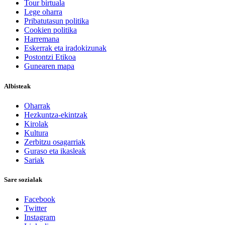
Tour birtuala
Lege oharra
Pribatutasun politika
Cookien politika
Harremana
Eskerrak eta iradokizunak
Postontzi Etikoa
Gunearen mapa
Albisteak
Oharrak
Hezkuntza-ekintzak
Kirolak
Kultura
Zerbitzu osagarriak
Guraso eta ikasleak
Sariak
Sare sozialak
Facebook
Twitter
Instagram