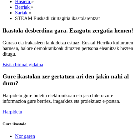
Hasiera
»
Berriak
»
Sariak
»
STEAM Euskadi ziurtagiria ikastolarentzat
Ikastola desberdina gara. Ezagutu zergatia hemen!
Guraso eta irakasleen lankidetza estuaz, Euskal Herriko kulturaren
barnean, balore demokratikoak dituzten pertsona eleanitzak hezten
ditugu.
Bisita birtual gidatua
Gure ikastolan zer gertatzen ari den jakin nahi al
duzu?
Harpidetu gure buletin elektronikoan eta jaso hilero zure
informazioa gure berriez, iragarkiez eta proiektuez e-postan.
Harpidetu
Gure ikastola
Nor garen