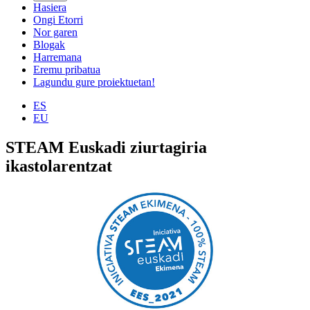
Hasiera
Ongi Etorri
Nor garen
Blogak
Harremana
Eremu pribatua
Lagundu gure proiektuetan!
ES
EU
STEAM Euskadi ziurtagiria
ikastolarentzat