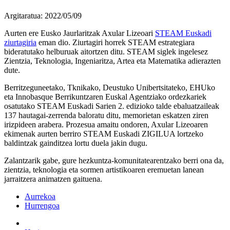
Argitaratua: 2022/05/09
Aurten ere Eusko Jaurlaritzak Axular Lizeoari
STEAM Euskadi
ziurtagiria
eman dio. Ziurtagiri horrek STEAM estrategiara
bideratutako helburuak aitortzen ditu. STEAM siglek ingelesez
Zientzia, Teknologia, Ingeniaritza, Artea eta Matematika adierazten
dute.
Berritzeguneetako, Tknikako, Deustuko Unibertsitateko, EHUko
eta Innobasque Berrikuntzaren Euskal Agentziako ordezkariek
osatutako STEAM Euskadi Sarien 2. edizioko talde ebaluatzaileak
137 hautagai-zerrenda baloratu ditu, memorietan eskatzen ziren
irizpideen arabera. Prozesua amaitu ondoren, Axular Lizeoaren
ekimenak aurten berriro STEAM Euskadi ZIGILUA lortzeko
baldintzak gainditzea lortu duela jakin dugu.
Zalantzarik gabe, gure hezkuntza-komunitatearentzako berri ona da,
zientzia, teknologia eta sormen artistikoaren eremuetan lanean
jarraitzera animatzen gaituena.
Aurrekoa
Hurrengoa