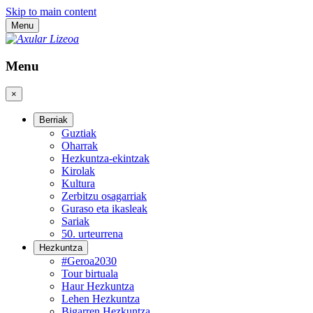
Skip to main content
Menu
Menu
×
Berriak
Guztiak
Oharrak
Hezkuntza-ekintzak
Kirolak
Kultura
Zerbitzu osagarriak
Guraso eta ikasleak
Sariak
50. urteurrena
Hezkuntza
#Geroa2030
Tour birtuala
Haur Hezkuntza
Lehen Hezkuntza
Bigarren Hezkuntza