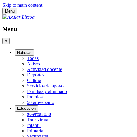
Skip to main content
Menu
Menu
×
Noticias
Todas
Avisos
Actividad docente
Deportes
Cultura
Servicios de apoyo
Familias y alumnado
Premios
50 aniversario
Educación
#Geroa2030
Tour virtual
Infantil
Primaria
Secundaria