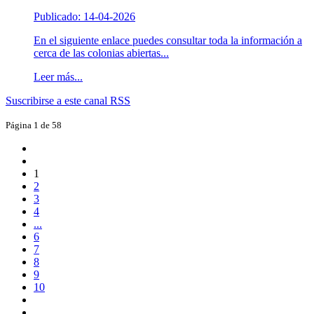
Publicado: 14-04-2026
En el siguiente enlace puedes consultar toda la información a
cerca de las colonias abiertas...
Leer más...
Suscribirse a este canal RSS
Página 1 de 58
1
2
3
4
...
6
7
8
9
10