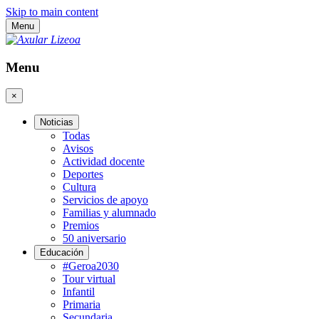
Skip to main content
Menu
Menu
×
Noticias
Todas
Avisos
Actividad docente
Deportes
Cultura
Servicios de apoyo
Familias y alumnado
Premios
50 aniversario
Educación
#Geroa2030
Tour virtual
Infantil
Primaria
Secundaria