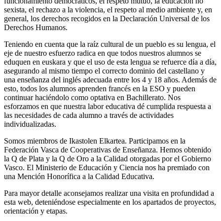
funcionamiento democráticos, el respeto mutuo, la educación no
sexista, el rechazo a la violencia, el respeto al medio ambiente y, en
general, los derechos recogidos en la Declaración Universal de los
Derechos Humanos.
Teniendo en cuenta que la raíz cultural de un pueblo es su lengua, el
eje de nuestro esfuerzo radica en que todos nuestros alumnos se
eduquen en euskara y que el uso de esta lengua se refuerce día a día,
asegurando al mismo tiempo el correcto dominio del castellano y
una enseñanza del inglés adecuada entre los 4 y 18 años. Además de
esto, todos los alumnos aprenden francés en la ESO y pueden
continuar haciéndolo como optativa en Bachillerato. Nos
esforzamos en que nuestra labor educativa dé cumplida respuesta a
las necesidades de cada alumno a través de actividades
individualizadas.
Somos miembros de Ikastolen Elkartea. Participamos en la
Federación Vasca de Cooperativas de Enseñanza. Hemos obtenido
la Q de Plata y la Q de Oro a la Calidad otorgadas por el Gobierno
Vasco. El Ministerio de Educación y Ciencia nos ha premiado con
una Mención Honorífica a la Calidad Educativa.
Para mayor detalle aconsejamos realizar una visita en profundidad a
esta web, deteniéndose especialmente en los apartados de proyectos,
orientación y etapas.