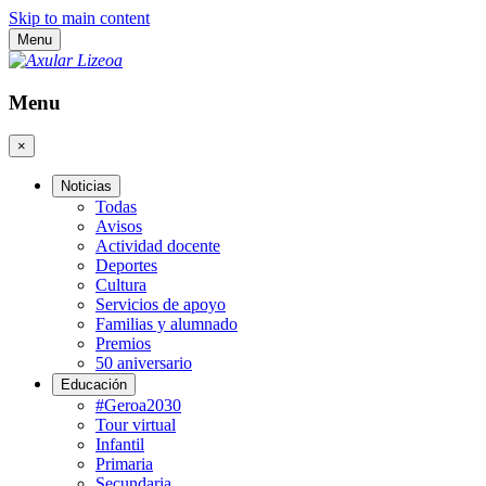
Skip to main content
Menu
Menu
×
Noticias
Todas
Avisos
Actividad docente
Deportes
Cultura
Servicios de apoyo
Familias y alumnado
Premios
50 aniversario
Educación
#Geroa2030
Tour virtual
Infantil
Primaria
Secundaria