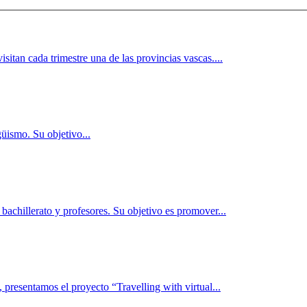
itan cada trimestre una de las provincias vascas....
üismo. Su objetivo...
achillerato y profesores. Su objetivo es promover...
, presentamos el proyecto “Travelling with virtual...