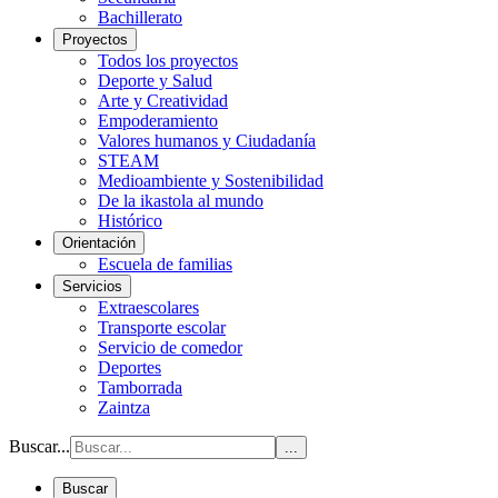
Bachillerato
Proyectos
Todos los proyectos
Deporte y Salud
Arte y Creatividad
Empoderamiento
Valores humanos y Ciudadanía
STEAM
Medioambiente y Sostenibilidad
De la ikastola al mundo
Histórico
Orientación
Escuela de familias
Servicios
Extraescolares
Transporte escolar
Servicio de comedor
Deportes
Tamborrada
Zaintza
Buscar...
...
Buscar