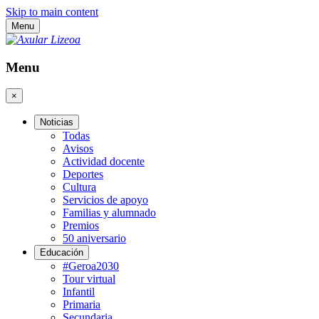
Skip to main content
Menu
Menu
×
Noticias
Todas
Avisos
Actividad docente
Deportes
Cultura
Servicios de apoyo
Familias y alumnado
Premios
50 aniversario
Educación
#Geroa2030
Tour virtual
Infantil
Primaria
Secundaria