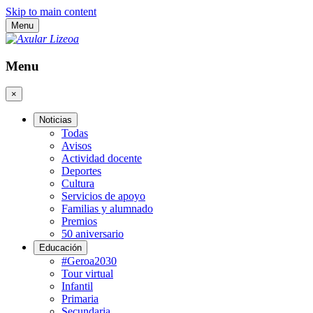
Skip to main content
Menu
Menu
×
Noticias
Todas
Avisos
Actividad docente
Deportes
Cultura
Servicios de apoyo
Familias y alumnado
Premios
50 aniversario
Educación
#Geroa2030
Tour virtual
Infantil
Primaria
Secundaria