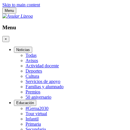
Skip to main content
Menu
Menu
×
Noticias
Todas
Avisos
Actividad docente
Deportes
Cultura
Servicios de apoyo
Familias y alumnado
Premios
50 aniversario
Educación
#Geroa2030
Tour virtual
Infantil
Primaria
Secundaria