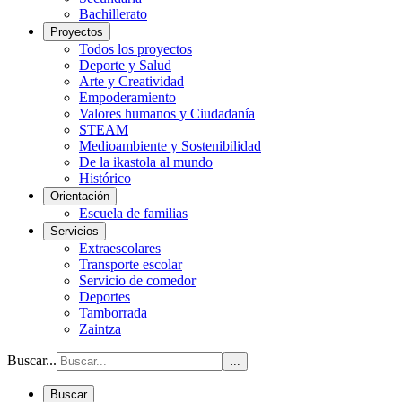
Bachillerato
Proyectos
Todos los proyectos
Deporte y Salud
Arte y Creatividad
Empoderamiento
Valores humanos y Ciudadanía
STEAM
Medioambiente y Sostenibilidad
De la ikastola al mundo
Histórico
Orientación
Escuela de familias
Servicios
Extraescolares
Transporte escolar
Servicio de comedor
Deportes
Tamborrada
Zaintza
Buscar...
...
Buscar