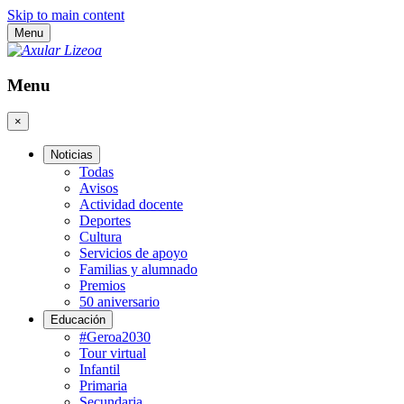
Skip to main content
Menu
Menu
×
Noticias
Todas
Avisos
Actividad docente
Deportes
Cultura
Servicios de apoyo
Familias y alumnado
Premios
50 aniversario
Educación
#Geroa2030
Tour virtual
Infantil
Primaria
Secundaria