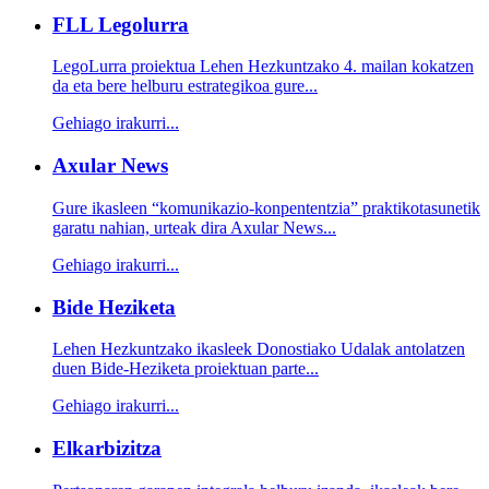
FLL Legolurra
LegoLurra proiektua Lehen Hezkuntzako 4. mailan kokatzen
da eta bere helburu estrategikoa gure...
Gehiago irakurri...
Axular News
Gure ikasleen “komunikazio-konpententzia” praktikotasunetik
garatu nahian, urteak dira Axular News...
Gehiago irakurri...
Bide Heziketa
Lehen Hezkuntzako ikasleek Donostiako Udalak antolatzen
duen Bide-Heziketa proiektuan parte...
Gehiago irakurri...
Elkarbizitza