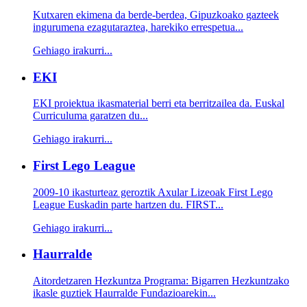
Kutxaren ekimena da berde-berdea, Gipuzkoako gazteek
ingurumena ezagutaraztea, harekiko errespetua...
Gehiago irakurri...
EKI
EKI proiektua ikasmaterial berri eta berritzailea da. Euskal
Curriculuma garatzen du...
Gehiago irakurri...
First Lego League
2009-10 ikasturteaz geroztik Axular Lizeoak First Lego
League Euskadin parte hartzen du. FIRST...
Gehiago irakurri...
Haurralde
Aitordetzaren Hezkuntza Programa: Bigarren Hezkuntzako
ikasle guztiek Haurralde Fundazioarekin...