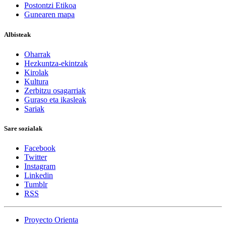
Postontzi Etikoa
Gunearen mapa
Albisteak
Oharrak
Hezkuntza-ekintzak
Kirolak
Kultura
Zerbitzu osagarriak
Guraso eta ikasleak
Sariak
Sare sozialak
Facebook
Twitter
Instagram
Linkedin
Tumblr
RSS
Proyecto Orienta