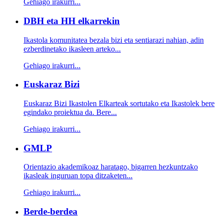
Gehiago irakurri...
DBH eta HH elkarrekin
Ikastola komunitatea bezala bizi eta sentiarazi nahian, adin
ezberdinetako ikasleen arteko...
Gehiago irakurri...
Euskaraz Bizi
Euskaraz Bizi Ikastolen Elkarteak sortutako eta Ikastolek bere
egindako proiektua da. Bere...
Gehiago irakurri...
GMLP
Orientazio akademikoaz haratago, bigarren hezkuntzako
ikasleak inguruan topa ditzaketen...
Gehiago irakurri...
Berde-berdea