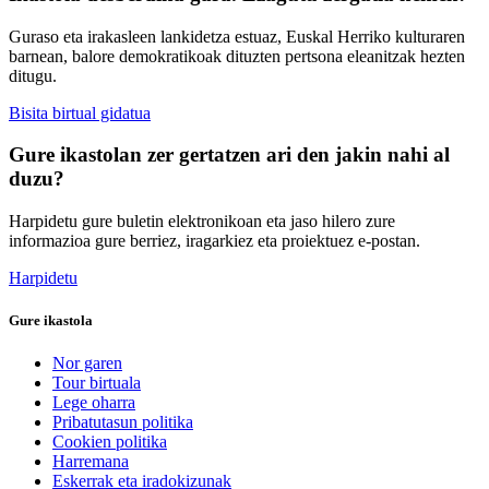
Guraso eta irakasleen lankidetza estuaz, Euskal Herriko kulturaren
barnean, balore demokratikoak dituzten pertsona eleanitzak hezten
ditugu.
Bisita birtual gidatua
Gure ikastolan zer gertatzen ari den jakin nahi al
duzu?
Harpidetu gure buletin elektronikoan eta jaso hilero zure
informazioa gure berriez, iragarkiez eta proiektuez e-postan.
Harpidetu
Gure ikastola
Nor garen
Tour birtuala
Lege oharra
Pribatutasun politika
Cookien politika
Harremana
Eskerrak eta iradokizunak