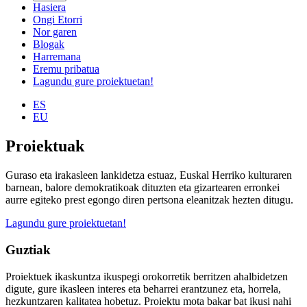
Hasiera
Ongi Etorri
Nor garen
Blogak
Harremana
Eremu pribatua
Lagundu gure proiektuetan!
ES
EU
Proiektuak
Guraso eta irakasleen lankidetza estuaz, Euskal Herriko kulturaren
barnean, balore demokratikoak dituzten eta gizartearen erronkei
aurre egiteko prest egongo diren pertsona eleanitzak hezten ditugu.
Lagundu gure proiektuetan!
Guztiak
Proiektuek ikaskuntza ikuspegi orokorretik berritzen ahalbidetzen
digute, gure ikasleen interes eta beharrei erantzunez eta, horrela,
hezkuntzaren kalitatea hobetuz. Proiektu mota bakar bat ikusi nahi