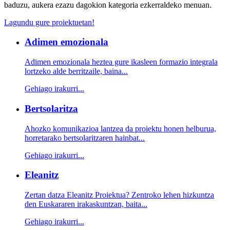
baduzu, aukera ezazu dagokion kategoria ezkerraldeko menuan.
Lagundu gure proiektuetan!
Adimen emozionala
Adimen emozionala heztea gure ikasleen formazio integrala
lortzeko alde berritzaile, baina...
Gehiago irakurri...
Bertsolaritza
Ahozko komunikazioa lantzea da proiektu honen helburua,
horretarako bertsolaritzaren hainbat...
Gehiago irakurri...
Eleanitz
Zertan datza Eleanitz Proiektua? Zentroko lehen hizkuntza
den Euskararen irakaskuntzan, baita...
Gehiago irakurri...