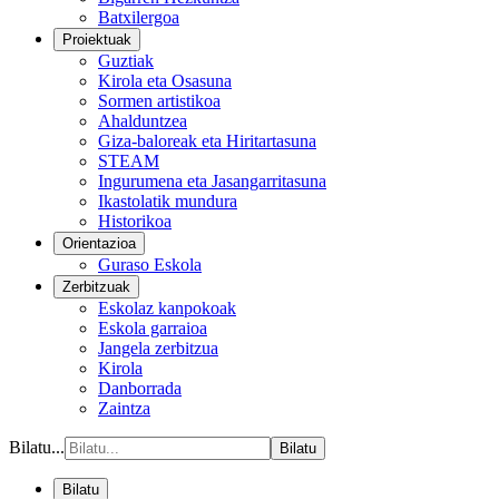
Batxilergoa
Proiektuak
Guztiak
Kirola eta Osasuna
Sormen artistikoa
Ahalduntzea
Giza-baloreak eta Hiritartasuna
STEAM
Ingurumena eta Jasangarritasuna
Ikastolatik mundura
Historikoa
Orientazioa
Guraso Eskola
Zerbitzuak
Eskolaz kanpokoak
Eskola garraioa
Jangela zerbitzua
Kirola
Danborrada
Zaintza
Bilatu...
Bilatu
Bilatu