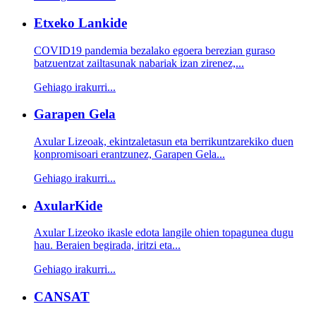
Etxeko Lankide
COVID19 pandemia bezalako egoera berezian guraso
batzuentzat zailtasunak nabariak izan zirenez,...
Gehiago irakurri...
Garapen Gela
Axular Lizeoak, ekintzaletasun eta berrikuntzarekiko duen
konpromisoari erantzunez, Garapen Gela...
Gehiago irakurri...
AxularKide
Axular Lizeoko ikasle edota langile ohien topagunea dugu
hau. Beraien begirada, iritzi eta...
Gehiago irakurri...
CANSAT