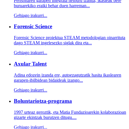
Pertsonaren garapen integrala helburu izanda, ikasleak bere
buruarekiko eraiki behar duen harreman...
Gehiago irakurri...
Forensic Science
Forensic Science proiektua STEAM metodologian oinarrituta
dago STEAM ingelesezko siglak dira eta...
Gehiago irakurri...
Axular Talent
Adina edozein izanda ere, autoezagutzatik hasita ikaslearen
garapen-ibilbidean bidaideak izango...
Gehiago irakurri...
Boluntariotza-programa
1997 urteaz geroztik, eta Matia Fundazioarekin kolaborazioan
gizarte ekintzak burutzen ditugu....
Gehiago irakurri...