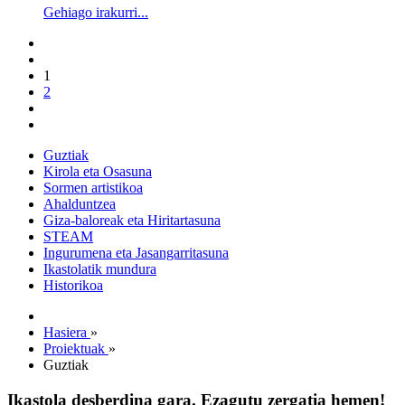
Gehiago irakurri...
1
2
Guztiak
Kirola eta Osasuna
Sormen artistikoa
Ahalduntzea
Giza-baloreak eta Hiritartasuna
STEAM
Ingurumena eta Jasangarritasuna
Ikastolatik mundura
Historikoa
Hasiera
»
Proiektuak
»
Guztiak
Ikastola desberdina gara. Ezagutu zergatia hemen!