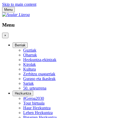
Skip to main content
Menu
Menu
×
Berriak
Guztiak
Oharrak
Hezkuntza-ekintzak
Kirolak
Kultura
Zerbitzu osagarriak
Guraso eta ikasleak
Sariak
50. urteurrena
Hezkuntza
#Geroa2030
Tour birtuala
Haur Hezkuntza
Lehen Hezkuntza
Bigarren Hezkuntza