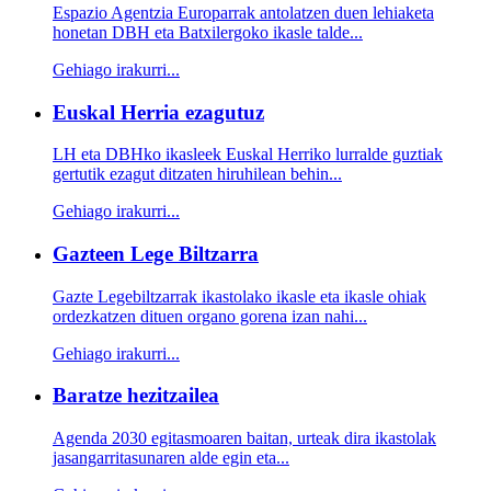
Espazio Agentzia Europarrak antolatzen duen lehiaketa
honetan DBH eta Batxilergoko ikasle talde...
Gehiago irakurri...
Euskal Herria ezagutuz
LH eta DBHko ikasleek Euskal Herriko lurralde guztiak
gertutik ezagut ditzaten hiruhilean behin...
Gehiago irakurri...
Gazteen Lege Biltzarra
Gazte Legebiltzarrak ikastolako ikasle eta ikasle ohiak
ordezkatzen dituen organo gorena izan nahi...
Gehiago irakurri...
Baratze hezitzailea
Agenda 2030 egitasmoaren baitan, urteak dira ikastolak
jasangarritasunaren alde egin eta...