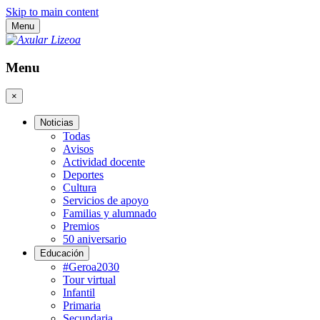
Skip to main content
Menu
Menu
×
Noticias
Todas
Avisos
Actividad docente
Deportes
Cultura
Servicios de apoyo
Familias y alumnado
Premios
50 aniversario
Educación
#Geroa2030
Tour virtual
Infantil
Primaria
Secundaria