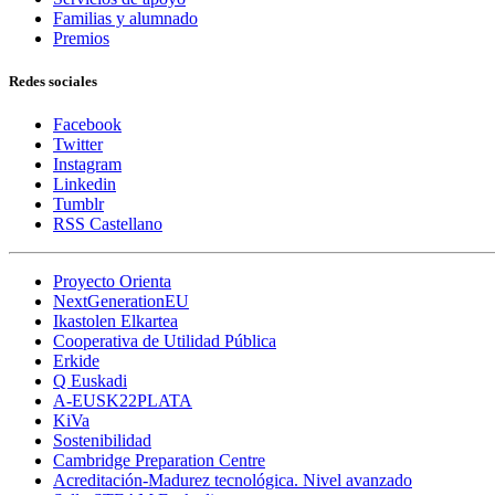
Familias y alumnado
Premios
Redes sociales
Facebook
Twitter
Instagram
Linkedin
Tumblr
RSS Castellano
Proyecto Orienta
NextGenerationEU
Ikastolen Elkartea
Cooperativa de Utilidad Pública
Erkide
Q Euskadi
A-EUSK22PLATA
KiVa
Sostenibilidad
Cambridge Preparation Centre
Acreditación-Madurez tecnológica. Nivel avanzado