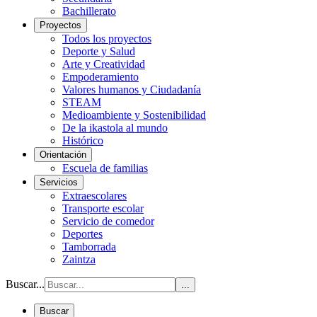
Bachillerato
Proyectos
Todos los proyectos
Deporte y Salud
Arte y Creatividad
Empoderamiento
Valores humanos y Ciudadanía
STEAM
Medioambiente y Sostenibilidad
De la ikastola al mundo
Histórico
Orientación
Escuela de familias
Servicios
Extraescolares
Transporte escolar
Servicio de comedor
Deportes
Tamborrada
Zaintza
Buscar...
...
Buscar