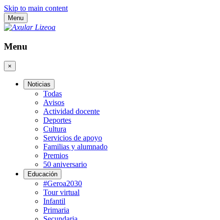
Skip to main content
Menu
Menu
×
Noticias
Todas
Avisos
Actividad docente
Deportes
Cultura
Servicios de apoyo
Familias y alumnado
Premios
50 aniversario
Educación
#Geroa2030
Tour virtual
Infantil
Primaria
Secundaria