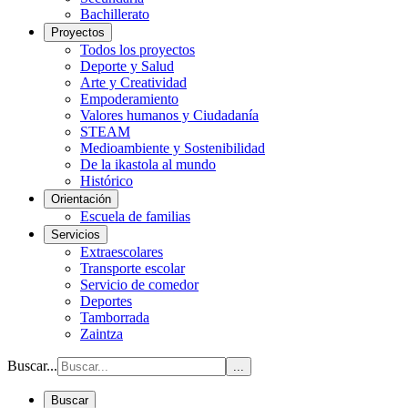
Bachillerato
Proyectos
Todos los proyectos
Deporte y Salud
Arte y Creatividad
Empoderamiento
Valores humanos y Ciudadanía
STEAM
Medioambiente y Sostenibilidad
De la ikastola al mundo
Histórico
Orientación
Escuela de familias
Servicios
Extraescolares
Transporte escolar
Servicio de comedor
Deportes
Tamborrada
Zaintza
Buscar...
...
Buscar