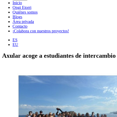
Inicio
Ongi Etorri
Quiénes somos
Blogs
Área privada
Contacto
¡Colabora con nuestros proyectos!
ES
EU
Axular acoge a estudiantes de intercambio