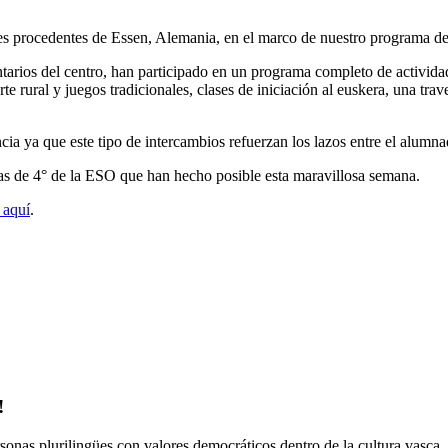
tes procedentes de Essen, Alemania, en el marco de nuestro programa d
arios del centro, han participado en un programa completo de activida
te rural y juegos tradicionales, clases de iniciación al euskera, una tra
a ya que este tipo de intercambios refuerzan los lazos entre el alumn
as de 4° de la ESO que han hecho posible esta maravillosa semana.
 aquí
.
!
onas plurilingües con valores democráticos dentro de la cultura vasca.