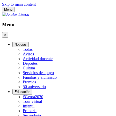
Skip to main content
Menu
Menu
×
Noticias
Todas
Avisos
Actividad docente
Deportes
Cultura
Servicios de apoyo
Familias y alumnado
Premios
50 aniversario
Educación
#Geroa2030
Tour virtual
Infantil
Primaria
Secundaria