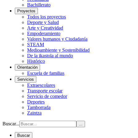
Bachillerato
Proyectos
Todos los proyectos
Deporte y Salud
Arte y Creatividad
Empoderamiento
Valores humanos y Ciudadanía
STEAM
Medioambiente y Sostenibilidad
De la ikastola al mundo
Histórico
Orientación
Escuela de familias
Servicios
Extraescolares
Transporte escolar
Servicio de comedor
Deportes
Tamborrada
Zaintza
Buscar...
...
Buscar