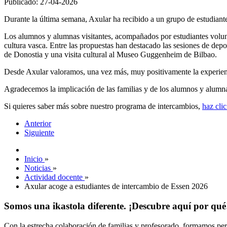
Publicado: 27-04-2026
Durante la última semana, Axular ha recibido a un grupo de estudian
Los alumnos y alumnas visitantes, acompañados por estudiantes volunt
cultura vasca. Entre las propuestas han destacado las sesiones de depor
de Donostia y una visita cultural al Museo Guggenheim de Bilbao.
Desde Axular valoramos, una vez más, muy positivamente la experienci
Agradecemos la implicación de las familias y de los alumnos y alumn
Si quieres saber más sobre nuestro programa de intercambios,
haz clic
Anterior
Siguiente
Inicio
»
Noticias
»
Actividad docente
»
Axular acoge a estudiantes de intercambio de Essen 2026
Somos una ikastola diferente. ¡Descubre aquí por qué
Con la estrecha colaboración de familias y profesorado, formamos pers