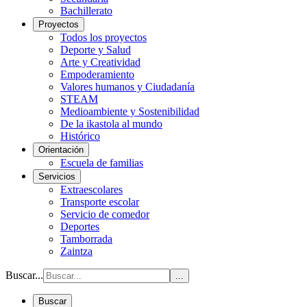
Bachillerato
Proyectos
Todos los proyectos
Deporte y Salud
Arte y Creatividad
Empoderamiento
Valores humanos y Ciudadanía
STEAM
Medioambiente y Sostenibilidad
De la ikastola al mundo
Histórico
Orientación
Escuela de familias
Servicios
Extraescolares
Transporte escolar
Servicio de comedor
Deportes
Tamborrada
Zaintza
Buscar...
...
Buscar