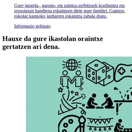
Gure jangela-, garraio- eta zaintza-zerbitzuek konfiantza eta
erosotasun handiena eskaintzen diete gure familiei. Gainera,
eskolaz kanpoko jardueren eskaintza zabala dugu.
Informazio gehiago
Hauxe da gure ikastolan oraintxe
gertatzen ari dena.