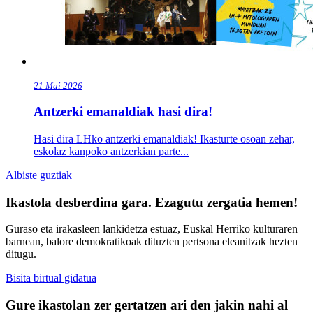
21
Mai
2026
Antzerki emanaldiak hasi dira!
Hasi dira LHko antzerki emanaldiak! Ikasturte osoan zehar,
eskolaz kanpoko antzerkian parte...
Albiste guztiak
Ikastola desberdina gara. Ezagutu zergatia hemen!
Guraso eta irakasleen lankidetza estuaz, Euskal Herriko kulturaren
barnean, balore demokratikoak dituzten pertsona eleanitzak hezten
ditugu.
Bisita birtual gidatua
Gure ikastolan zer gertatzen ari den jakin nahi al