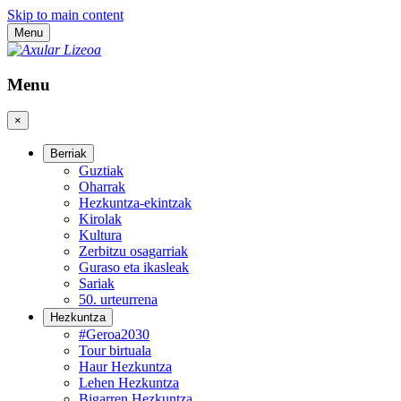
Skip to main content
Menu
Menu
×
Berriak
Guztiak
Oharrak
Hezkuntza-ekintzak
Kirolak
Kultura
Zerbitzu osagarriak
Guraso eta ikasleak
Sariak
50. urteurrena
Hezkuntza
#Geroa2030
Tour birtuala
Haur Hezkuntza
Lehen Hezkuntza
Bigarren Hezkuntza