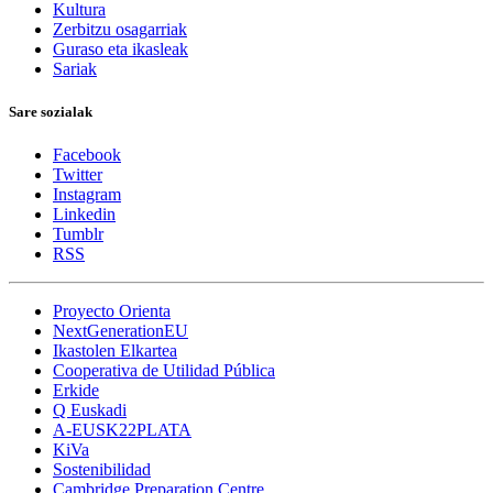
Kultura
Zerbitzu osagarriak
Guraso eta ikasleak
Sariak
Sare sozialak
Facebook
Twitter
Instagram
Linkedin
Tumblr
RSS
Proyecto Orienta
NextGenerationEU
Ikastolen Elkartea
Cooperativa de Utilidad Pública
Erkide
Q Euskadi
A-EUSK22PLATA
KiVa
Sostenibilidad
Cambridge Preparation Centre