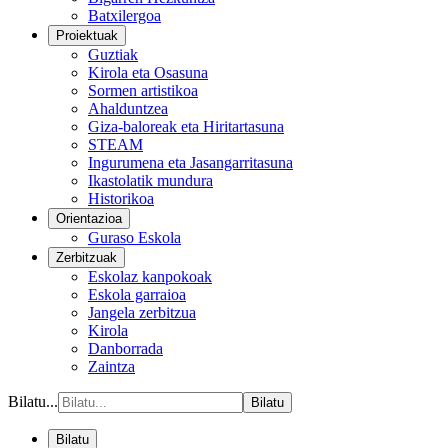
Batxilergoa
Proiektuak
Guztiak
Kirola eta Osasuna
Sormen artistikoa
Ahalduntzea
Giza-baloreak eta Hiritartasuna
STEAM
Ingurumena eta Jasangarritasuna
Ikastolatik mundura
Historikoa
Orientazioa
Guraso Eskola
Zerbitzuak
Eskolaz kanpokoak
Eskola garraioa
Jangela zerbitzua
Kirola
Danborrada
Zaintza
Bilatu...
Bilatu
Bilatu