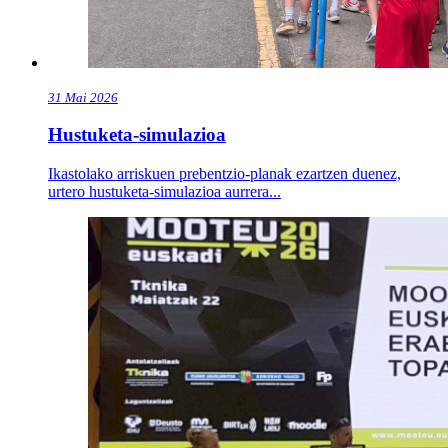
31
Mai
2026
Hustuketa-simulazioa
Ikastolako arriskuen prebentzio-planak ezartzen duenez,
urtero hustuketa-simulazioa aurrera...