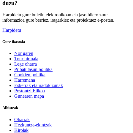
duzu?
Harpidetu gure buletin elektronikoan eta jaso hilero zure
informazioa gure berriez, iragarkiez eta proiektuez e-postan.
Harpidetu
Gure ikastola
Nor garen
Tour birtuala
Lege oharra
Pribatutasun politika
Cookien politika
Harremana
Eskerrak eta iradokizunak
Postontzi Etikoa
Gunearen mapa
Albisteak
Oharrak
Hezkuntza-ekintzak
Kirolak