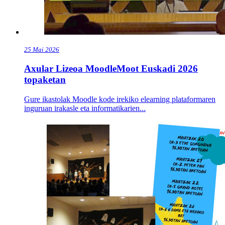
25
Mai
2026
Axular Lizeoa MoodleMoot Euskadi 2026
topaketan
Gure ikastolak Moodle kode irekiko elearning plataformaren
inguruan irakasle eta informatikarien...