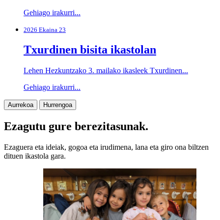
Gehiago irakurri...
2026 Ekaina 23
Txurdinen bisita ikastolan
Lehen Hezkuntzako 3. mailako ikasleek Txurdinen...
Gehiago irakurri...
Aurrekoa
Hurrengoa
Ezagutu gure berezitasunak.
Ezaguera eta ideiak, gogoa eta irudimena, lana eta giro ona biltzen
dituen ikastola gara.