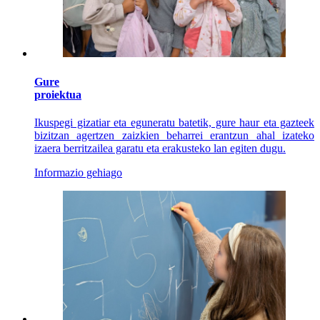
Gure
proiektua
Ikuspegi gizatiar eta eguneratu batetik, gure haur eta gazteek
bizitzan agertzen zaizkien beharrei erantzun ahal izateko
izaera berritzailea garatu eta erakusteko lan egiten dugu.
Informazio gehiago