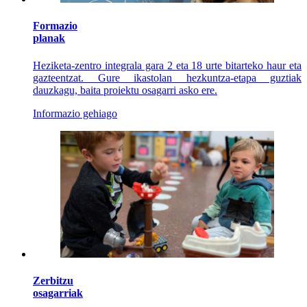
Formazio
planak
Heziketa-zentro integrala gara 2 eta 18 urte bitarteko haur eta
gazteentzat. Gure ikastolan hezkuntza-etapa guztiak
dauzkagu, baita proiektu osagarri asko ere.
Informazio gehiago
Zerbitzu
osagarriak