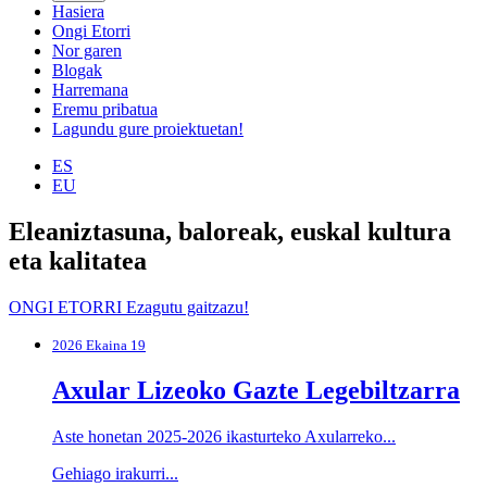
Hasiera
Ongi Etorri
Nor garen
Blogak
Harremana
Eremu pribatua
Lagundu gure proiektuetan!
ES
EU
Eleaniztasuna, baloreak, euskal kultura
eta kalitatea
ONGI ETORRI Ezagutu gaitzazu!
2026 Ekaina 19
Axular Lizeoko Gazte Legebiltzarra
Aste honetan 2025-2026 ikasturteko Axularreko...
Gehiago irakurri...