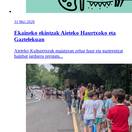
31
Mai
2026
Ekaineko ekintzak Aieteko Haurtxoko eta
Gaztelekuan
Aieteko Kulturetxeak maiatzean zehar haur eta gazteentzat
hainbat jarduera prestatu...