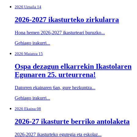
2026 Uztaila 14
2026-2027 ikasturteko zirkularra
Hona hemen 2026-2027 ikasturteari buruzko...
Gehiago irakurri...
2026 Maiatza 15
Ospa dezagun elkarrekin Ikastolaren
Egunaren 25. urteurrena!
Datorren ekainaren 6an, gure hezkuntza...
Gehiago irakurri...
2026 Ekaina 08
2026-27 ikasturte berriko antolaketa
2026-2027 ikasturteko egutegia eta eskolaz...