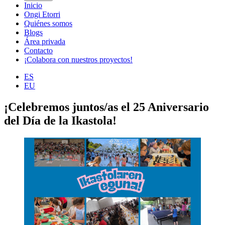
Inicio
Ongi Etorri
Quiénes somos
Blogs
Área privada
Contacto
¡Colabora con nuestros proyectos!
ES
EU
¡Celebremos juntos/as el 25 Aniversario
del Día de la Ikastola!