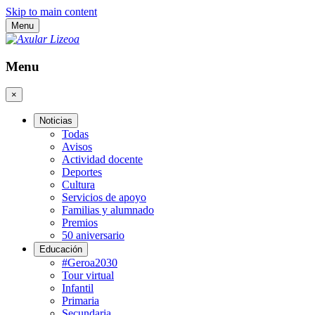
Skip to main content
Menu
Menu
×
Noticias
Todas
Avisos
Actividad docente
Deportes
Cultura
Servicios de apoyo
Familias y alumnado
Premios
50 aniversario
Educación
#Geroa2030
Tour virtual
Infantil
Primaria
Secundaria