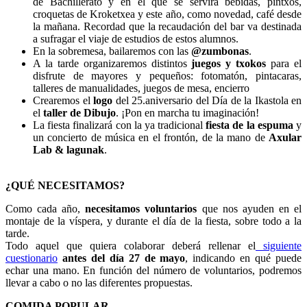
de Bachillerato y en el que se servirá bebidas, pintxos,
croquetas de Kroketxea y este año, como novedad, café desde
la mañana. Recordad que la recaudación del bar va destinada
a sufragar el viaje de estudios de estos alumnos.
En la sobremesa, bailaremos con las
@zumbonas
.
A la tarde organizaremos distintos
juegos y txokos
para el
disfrute de mayores y pequeños: fotomatón, pintacaras,
talleres de manualidades, juegos de mesa, encierro
Crearemos el
logo
del 25.aniversario del Día de la Ikastola en
el
taller de Dibujo
. ¡Pon en marcha tu imaginación!
La fiesta finalizará con la ya tradicional
fiesta de la espuma
y
un concierto de música en el frontón, de la mano de
Axular
Lab & lagunak
.
¿QUÉ NECESITAMOS?
Como cada año,
necesitamos voluntarios
que nos ayuden en el
montaje de la víspera, y durante el día de la fiesta, sobre todo a la
tarde.
Todo aquel que quiera colaborar deberá rellenar el
siguiente
cuestionario
antes del día 27 de mayo
, indicando en qué puede
echar una mano. En función del número de voluntarios, podremos
llevar a cabo o no las diferentes propuestas.
COMIDA POPULAR