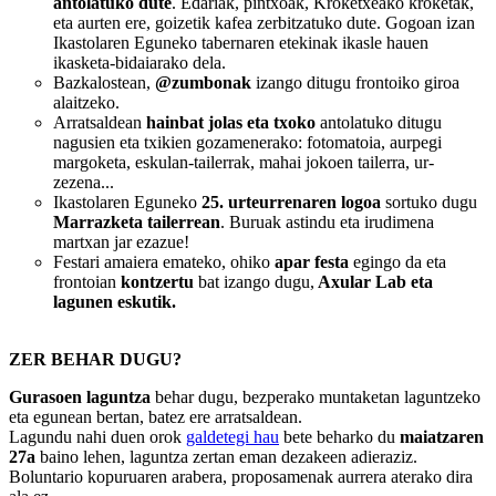
antolatuko dute
. Edariak, pintxoak, Kroketxeako kroketak,
eta aurten ere, goizetik kafea zerbitzatuko dute. Gogoan izan
Ikastolaren Eguneko tabernaren etekinak ikasle hauen
ikasketa-bidaiarako dela.
Bazkalostean,
@zumbonak
izango ditugu frontoiko giroa
alaitzeko.
Arratsaldean
hainbat jolas eta txoko
antolatuko ditugu
nagusien eta txikien gozamenerako: fotomatoia, aurpegi
margoketa, eskulan-tailerrak, mahai jokoen tailerra, ur-
zezena...
Ikastolaren Eguneko
25. urteurrenaren logoa
sortuko dugu
Marrazketa tailerrean
. Buruak astindu eta irudimena
martxan jar ezazue!
Festari amaiera emateko, ohiko
apar festa
egingo da eta
frontoian
kontzertu
bat izango dugu,
Axular Lab eta
lagunen eskutik.
ZER BEHAR DUGU?
Gurasoen laguntza
behar dugu, bezperako muntaketan laguntzeko
eta egunean bertan, batez ere arratsaldean.
Lagundu nahi duen orok
galdetegi hau
bete beharko du
maiatzaren
27a
baino lehen, laguntza zertan eman dezakeen adieraziz.
Boluntario kopuruaren arabera, proposamenak aurrera aterako dira