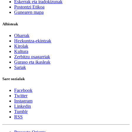
Eskerrak eta iradokizunak
Postontzi Etikoa
Gunearen mapa
Albisteak
Oharrak
Hezkuntza-ekintzak
Kirolak
Kultura
Zerbitzu osagarriak
Guraso eta ikasleak
Sariak
Sare sozialak
Facebook
Twitter
Instagram
Linkedin
Tumblr
RSS