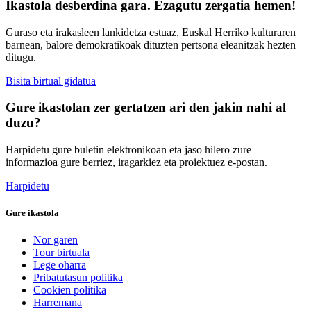
Ikastola desberdina gara. Ezagutu zergatia hemen!
Guraso eta irakasleen lankidetza estuaz, Euskal Herriko kulturaren
barnean, balore demokratikoak dituzten pertsona eleanitzak hezten
ditugu.
Bisita birtual gidatua
Gure ikastolan zer gertatzen ari den jakin nahi al
duzu?
Harpidetu gure buletin elektronikoan eta jaso hilero zure
informazioa gure berriez, iragarkiez eta proiektuez e-postan.
Harpidetu
Gure ikastola
Nor garen
Tour birtuala
Lege oharra
Pribatutasun politika
Cookien politika
Harremana