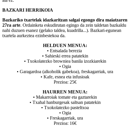
ala ez.
BAZKARI HERRIKOIA
Bazkariko txartelak idazkaritzan salgai egongo dira maiatzaren
27ra arte
. Ordainketa eskudirutan egingo da zein taldetan bazkaldu
nahi duzuen esanez (gelako taldea, kuadrilla...). Bazkari-egunean
txartela aurkeztea ezinbestekoa da.
HELDUEN MENUA:
• Entsalada berezia
• Sahieski errea patatekin
• Txokolatezko browniea banila izozkiarekin
• Ogia
• Garagardoa (alkoholik gabekoa), freskagarriak, ura
• Kafe, esnea eta infusioak
Prezioa: 25€
HAURREN MENUA:
• Makarroiak tomate eta gaztarekin
• Txahal hanburgesak saltsan patatekin
• Txokolatezko pasteltxoa
• Ogia
• Freskagarriak, ura
Prezioa: 16€