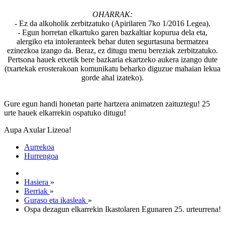
OHARRAK:
- Ez da alkoholik zerbitzatuko (Apirilaren 7ko 1/2016 Legea).
- Egun horretan elkartuko garen bazkaltiar kopurua dela eta,
alergiko eta intoleranteek behar duten segurtasuna bermatzea
ezinezkoa izango da. Beraz, ez ditugu menu bereziak zerbitzatuko.
Pertsona hauek etxetik bere bazkaria ekartzeko aukera izango dute
(txartekak erosterakoan komunikatu beharko diguzue mahaian lekua
gorde ahal izateko).
Gure egun handi honetan parte hartzera animatzen zaituztegu! 25
urte hauek elkarrekin ospatuko ditugu!
Aupa Axular Lizeoa!
Aurrekoa
Hurrengoa
Hasiera
»
Berriak
»
Guraso eta ikasleak
»
Ospa dezagun elkarrekin Ikastolaren Egunaren 25. urteurrena!