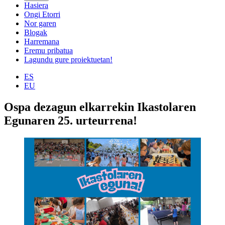
Hasiera
Ongi Etorri
Nor garen
Blogak
Harremana
Eremu pribatua
Lagundu gure proiektuetan!
ES
EU
Ospa dezagun elkarrekin Ikastolaren
Egunaren 25. urteurrena!