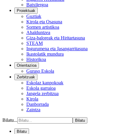
Batxilergoa
Proiektuak
Guztiak
Kirola eta Osasuna
Sormen artistikoa
Ahalduntzea
Giza-baloreak eta Hiritartasuna
STEAM
Ingurumena eta Jasangarritasuna
Ikastolatik mundura
Historikoa
Orientazioa
Guraso Eskola
Zerbitzuak
Eskolaz kanpokoak
Eskola garraioa
Jangela zerbitzua
Kirola
Danborrada
Zaintza
Bilatu...
Bilatu
Bilatu