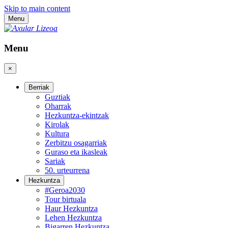
Skip to main content
Menu
Menu
×
Berriak
Guztiak
Oharrak
Hezkuntza-ekintzak
Kirolak
Kultura
Zerbitzu osagarriak
Guraso eta ikasleak
Sariak
50. urteurrena
Hezkuntza
#Geroa2030
Tour birtuala
Haur Hezkuntza
Lehen Hezkuntza
Bigarren Hezkuntza