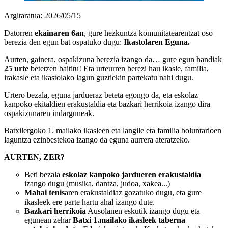
Argitaratua: 2026/05/15
Datorren
ekainaren 6an
, gure hezkuntza komunitatearentzat oso
berezia den egun bat ospatuko dugu:
Ikastolaren Eguna.
Aurten, gainera, ospakizuna berezia izango da… gure egun handiak
25 urte
betetzen baititu! Eta urteurren berezi hau ikasle, familia,
irakasle eta ikastolako lagun guztiekin partekatu nahi dugu.
Urtero bezala, eguna jardueraz beteta egongo da, eta eskolaz
kanpoko ekitaldien erakustaldia eta bazkari herrikoia izango dira
ospakizunaren indarguneak.
Batxilergoko 1. mailako ikasleen eta langile eta familia boluntarioen
laguntza ezinbestekoa izango da eguna aurrera ateratzeko.
AURTEN, ZER?
Beti bezala
eskolaz kanpoko jardueren erakustaldia
izango dugu (musika, dantza, judoa, xakea...)
Mahai tenis
aren erakustaldiaz gozatuko dugu, eta gure
ikasleek ere parte hartu ahal izango dute.
Bazkari herrikoia
Ausolanen eskutik izango dugu eta
egunean zehar
Batxi 1.mailako ikasleek taberna