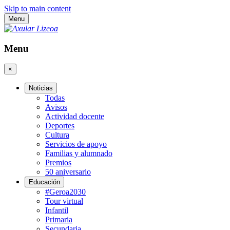
Skip to main content
Menu
Menu
×
Noticias
Todas
Avisos
Actividad docente
Deportes
Cultura
Servicios de apoyo
Familias y alumnado
Premios
50 aniversario
Educación
#Geroa2030
Tour virtual
Infantil
Primaria
Secundaria