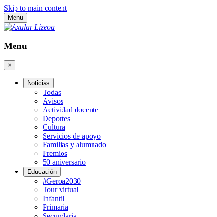
Skip to main content
Menu
Menu
×
Noticias
Todas
Avisos
Actividad docente
Deportes
Cultura
Servicios de apoyo
Familias y alumnado
Premios
50 aniversario
Educación
#Geroa2030
Tour virtual
Infantil
Primaria
Secundaria