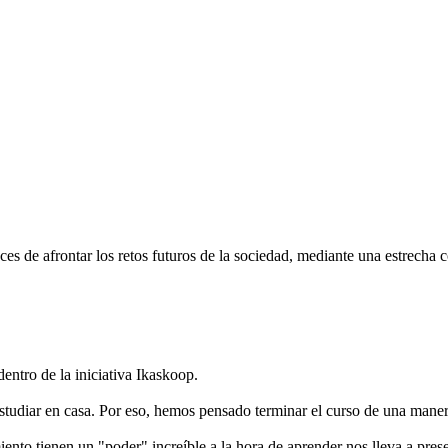
s de afrontar los retos futuros de la sociedad, mediante una estrecha c
entro de la iniciativa Ikaskoop.
tudiar en casa. Por eso, hemos pensado terminar el curso de una maner
ento tienen un "poder" increíble a la hora de aprender nos lleva a pres