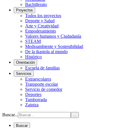
Bachillerato
Proyectos
Todos los proyectos
Deporte y Salud
Arte y Creatividad
Empoderamiento
Valores humanos y Ciudadanía
STEAM
Medioambiente y Sostenibilidad
De la ikastola al mundo
Histórico
Orientación
Escuela de familias
Servicios
Extraescolares
Transporte escolar
Servicio de comedor
Deportes
Tamborrada
Zaintza
Buscar...
...
Buscar