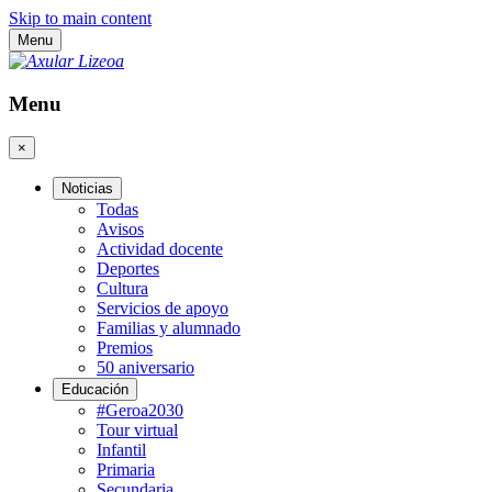
Skip to main content
Menu
Menu
×
Noticias
Todas
Avisos
Actividad docente
Deportes
Cultura
Servicios de apoyo
Familias y alumnado
Premios
50 aniversario
Educación
#Geroa2030
Tour virtual
Infantil
Primaria
Secundaria