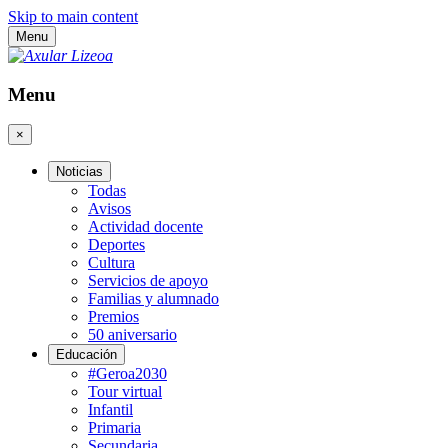
Skip to main content
Menu
Menu
×
Noticias
Todas
Avisos
Actividad docente
Deportes
Cultura
Servicios de apoyo
Familias y alumnado
Premios
50 aniversario
Educación
#Geroa2030
Tour virtual
Infantil
Primaria
Secundaria