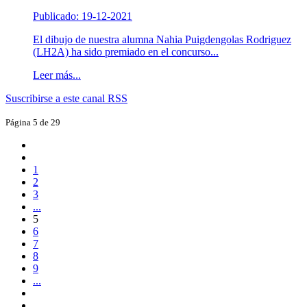
Publicado: 19-12-2021
El dibujo de nuestra alumna Nahia Puigdengolas Rodriguez
(LH2A) ha sido premiado en el concurso...
Leer más...
Suscribirse a este canal RSS
Página 5 de 29
1
2
3
...
5
6
7
8
9
...