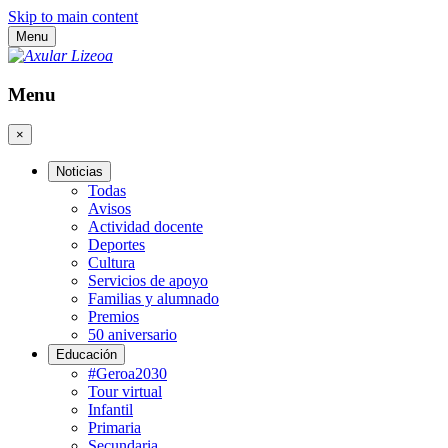
Skip to main content
Menu
Menu
×
Noticias
Todas
Avisos
Actividad docente
Deportes
Cultura
Servicios de apoyo
Familias y alumnado
Premios
50 aniversario
Educación
#Geroa2030
Tour virtual
Infantil
Primaria
Secundaria