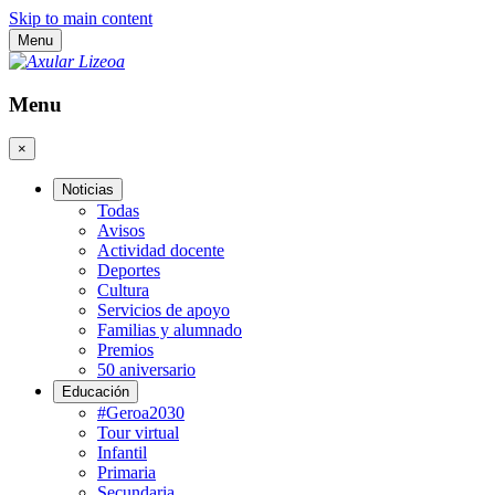
Skip to main content
Menu
Menu
×
Noticias
Todas
Avisos
Actividad docente
Deportes
Cultura
Servicios de apoyo
Familias y alumnado
Premios
50 aniversario
Educación
#Geroa2030
Tour virtual
Infantil
Primaria
Secundaria