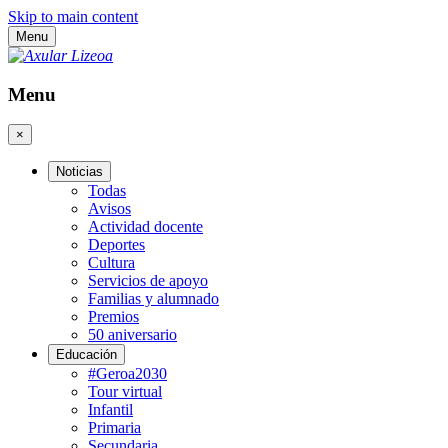
Skip to main content
Menu
Menu
×
Noticias
Todas
Avisos
Actividad docente
Deportes
Cultura
Servicios de apoyo
Familias y alumnado
Premios
50 aniversario
Educación
#Geroa2030
Tour virtual
Infantil
Primaria
Secundaria