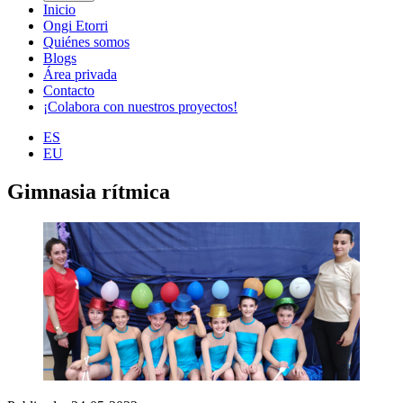
Inicio
Ongi Etorri
Quiénes somos
Blogs
Área privada
Contacto
¡Colabora con nuestros proyectos!
ES
EU
Gimnasia rítmica