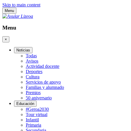
Skip to main content
Menu
Menu
×
Noticias
Todas
Avisos
Actividad docente
Deportes
Cultura
Servicios de apoyo
Familias y alumnado
Premios
50 aniversario
Educación
#Geroa2030
Tour virtual
Infantil
Primaria
Secundaria