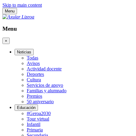
Skip to main content
Menu
Menu
×
Noticias
Todas
Avisos
Actividad docente
Deportes
Cultura
Servicios de apoyo
Familias y alumnado
Premios
50 aniversario
Educación
#Geroa2030
Tour virtual
Infantil
Primaria
Secundaria