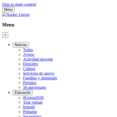
Skip to main content
Menu
Menu
×
Noticias
Todas
Avisos
Actividad docente
Deportes
Cultura
Servicios de apoyo
Familias y alumnado
Premios
50 aniversario
Educación
#Geroa2030
Tour virtual
Infantil
Primaria
Secundaria