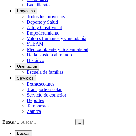
Bachillerato
Proyectos
Todos los proyectos
Deporte y Salud
Arte y Creatividad
Empoderamiento
Valores humanos y Ciudadanía
STEAM
Medioambiente y Sostenibilidad
De la ikastola al mundo
Histórico
Orientación
Escuela de familias
Servicios
Extraescolares
Transporte escolar
Servicio de comedor
Deportes
Tamborrada
Zaintza
Buscar...
...
Buscar