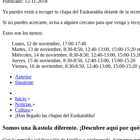
Publicado: 12-11-2018
Ya puedes venir a recoger tu chapa del Euskaraldia delante de la secr
Si no puedes acercarte, avisa a alguien cercano para que venga y reco
Estos son los turnos:
Lunes, 12 de noviembre, 17:00-17:40
Martes, 13 de noviembre, 8:30-8:50, 12:40-13:00, 15:00-15:20 e
Miércoles, 14 de noviembre, 8:30-8:50, 12:40-13:00, 15:00-15:2
Jueves, 15 de noviembre, 8:30-8:50, 12:40-13:00, 15:00-15:20
Viernes, 16 de noviembre, 8:30-8:50, 12:40-13:00, 15:00-15:20 
Anterior
Siguiente
Inicio
»
Noticias
»
Cultura
»
¡Han llegado las chapas del Euskaraldia!
Somos una ikastola diferente. ¡Descubre aquí por qué
Con la estrecha colaboración de familias y profesorado, formamos pers