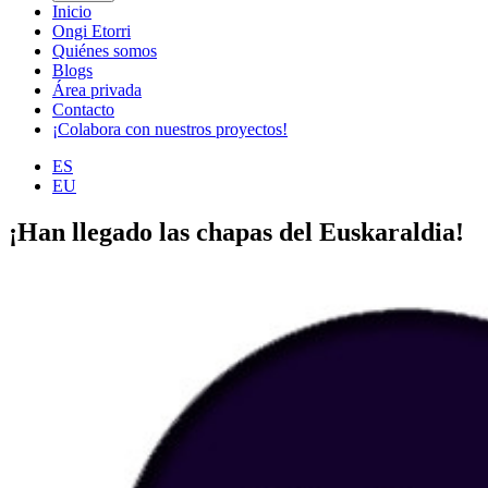
Inicio
Ongi Etorri
Quiénes somos
Blogs
Área privada
Contacto
¡Colabora con nuestros proyectos!
ES
EU
¡Han llegado las chapas del Euskaraldia!