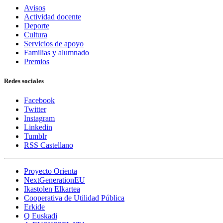
Avisos
Actividad docente
Deporte
Cultura
Servicios de apoyo
Familias y alumnado
Premios
Redes sociales
Facebook
Twitter
Instagram
Linkedin
Tumblr
RSS Castellano
Proyecto Orienta
NextGenerationEU
Ikastolen Elkartea
Cooperativa de Utilidad Pública
Erkide
Q Euskadi