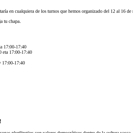
etaría en cualquiera de los turnos que hemos organizado del 12 al 16 de
ja tu chapa.
ta 17:00-17:40
0 eta 17:00-17:40
y 17:00-17:40
!
onas plurilingües con valores democráticos dentro de la cultura vasca.