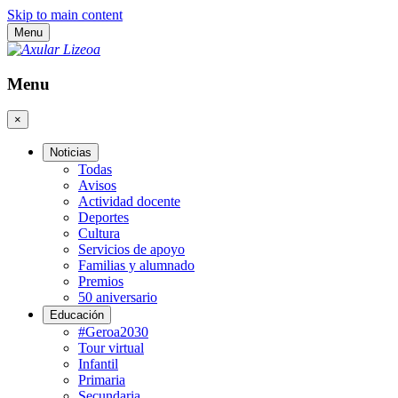
Skip to main content
Menu
Menu
×
Noticias
Todas
Avisos
Actividad docente
Deportes
Cultura
Servicios de apoyo
Familias y alumnado
Premios
50 aniversario
Educación
#Geroa2030
Tour virtual
Infantil
Primaria
Secundaria