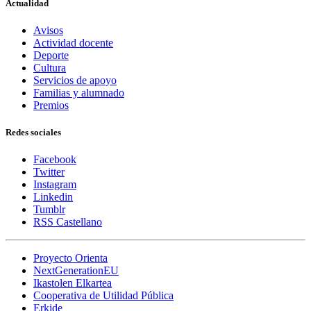
Actualidad
Avisos
Actividad docente
Deporte
Cultura
Servicios de apoyo
Familias y alumnado
Premios
Redes sociales
Facebook
Twitter
Instagram
Linkedin
Tumblr
RSS Castellano
Proyecto Orienta
NextGenerationEU
Ikastolen Elkartea
Cooperativa de Utilidad Pública
Erkide