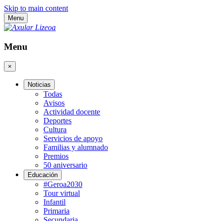
Skip to main content
Menu
Menu
×
Noticias
Todas
Avisos
Actividad docente
Deportes
Cultura
Servicios de apoyo
Familias y alumnado
Premios
50 aniversario
Educación
#Geroa2030
Tour virtual
Infantil
Primaria
Secundaria