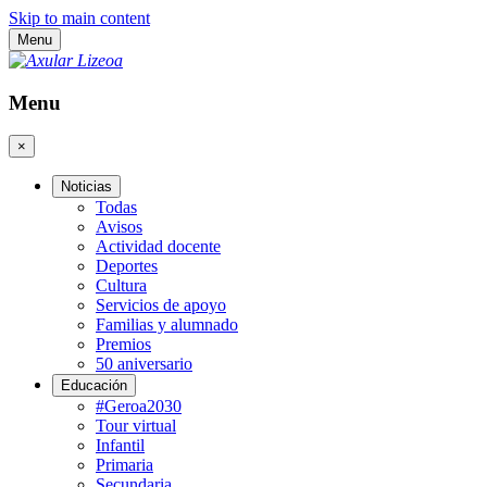
Skip to main content
Menu
Menu
×
Noticias
Todas
Avisos
Actividad docente
Deportes
Cultura
Servicios de apoyo
Familias y alumnado
Premios
50 aniversario
Educación
#Geroa2030
Tour virtual
Infantil
Primaria
Secundaria