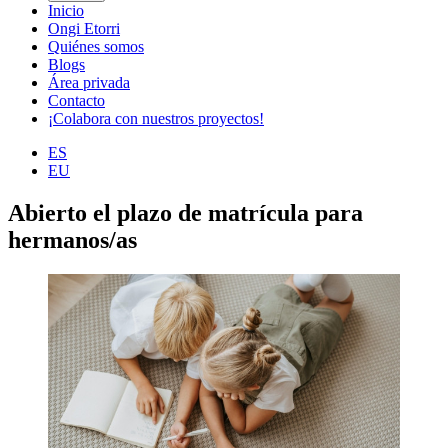
Inicio
Ongi Etorri
Quiénes somos
Blogs
Área privada
Contacto
¡Colabora con nuestros proyectos!
ES
EU
Abierto el plazo de matrícula para
hermanos/as