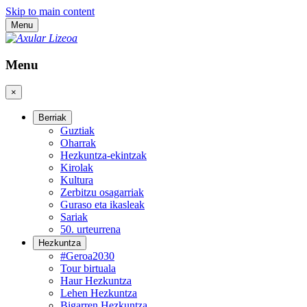
Skip to main content
Menu
Menu
×
Berriak
Guztiak
Oharrak
Hezkuntza-ekintzak
Kirolak
Kultura
Zerbitzu osagarriak
Guraso eta ikasleak
Sariak
50. urteurrena
Hezkuntza
#Geroa2030
Tour birtuala
Haur Hezkuntza
Lehen Hezkuntza
Bigarren Hezkuntza