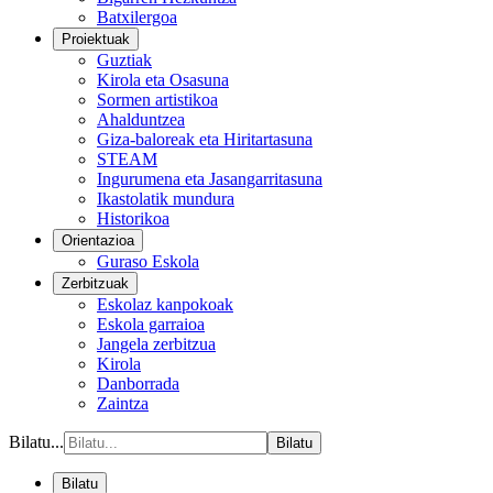
Batxilergoa
Proiektuak
Guztiak
Kirola eta Osasuna
Sormen artistikoa
Ahalduntzea
Giza-baloreak eta Hiritartasuna
STEAM
Ingurumena eta Jasangarritasuna
Ikastolatik mundura
Historikoa
Orientazioa
Guraso Eskola
Zerbitzuak
Eskolaz kanpokoak
Eskola garraioa
Jangela zerbitzua
Kirola
Danborrada
Zaintza
Bilatu...
Bilatu
Bilatu