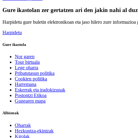
Gure ikastolan zer gertatzen ari den jakin nahi al du
Harpidetu gure buletin elektronikoan eta jaso hilero zure informazioa g
Harpidetu
Gure ikastola
Nor garen
Tour birtuala
Lege oharra
Pribatutasun politika
Cookien politika
Harremana
Eskerrak eta iradokizunak
Postontzi Etikoa
Gunearen mapa
Albisteak
Oharrak
Hezkuntza-ekintzak
Kirolak