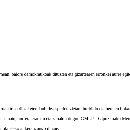
rnean, balore demokratikoak dituzten eta gizartearen erronkei aurre egit
an topa ditzaketen lanbide-esperientzietara hurbildu eta beraien bokaz
 diseinatu, aurrera eraman eta zabaldu dugun GMLP – Gipuzkoako Men
an ikusteko aukera izango duzue.