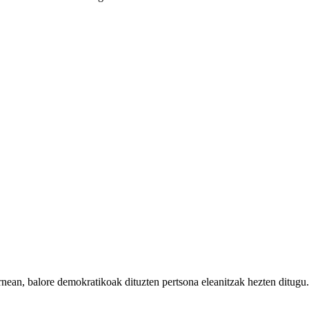
rnean, balore demokratikoak dituzten pertsona eleanitzak hezten ditugu.