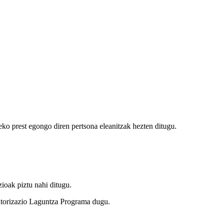
eko prest egongo diren pertsona eleanitzak hezten ditugu.
ioak piztu nahi ditugu.
torizazio Laguntza Programa dugu.