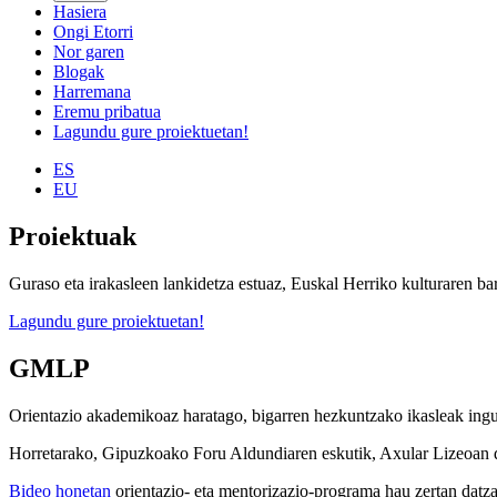
Hasiera
Ongi Etorri
Nor garen
Blogak
Harremana
Eremu pribatua
Lagundu gure proiektuetan!
ES
EU
Proiektuak
Guraso eta irakasleen lankidetza estuaz, Euskal Herriko kulturaren ba
Lagundu gure proiektuetan!
GMLP
Orientazio akademikoaz haratago, bigarren hezkuntzako ikasleak inguru
Horretarako, Gipuzkoako Foru Aldundiaren eskutik, Axular Lizeoan
Bideo honetan
orientazio- eta mentorizazio-programa hau zertan datz