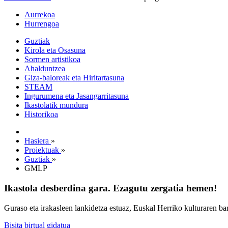
Aurrekoa
Hurrengoa
Guztiak
Kirola eta Osasuna
Sormen artistikoa
Ahalduntzea
Giza-baloreak eta Hiritartasuna
STEAM
Ingurumena eta Jasangarritasuna
Ikastolatik mundura
Historikoa
Hasiera
»
Proiektuak
»
Guztiak
»
GMLP
Ikastola desberdina gara. Ezagutu zergatia hemen!
Guraso eta irakasleen lankidetza estuaz, Euskal Herriko kulturaren ba
Bisita birtual gidatua