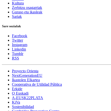
Kultura
Zerbitzu osagarriak
Guraso eta ikasleak
Sariak
Sare sozialak
Facebook
Twitter
Instagram
Linkedin
Tumblr
RSS
Proyecto Orienta
NextGenerationEU
Ikastolen Elkartea
Cooperativa de Utilidad Pública
Erkide
Q Euskadi
A-EUSK22PLATA
KiVa
Sostenibilidad