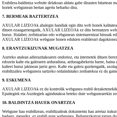
Erabilera-baldintza website delakoan aldatu gabe dirauten bitartea
horiek webgunean bertan agertu beharko dira.
7. BERMEAK BAZTERTZEA
AXULAR LIZEOAk ahalegin handiak egin ditu web honek kalitatea izate
dituen ezaugarriengatik, AXULAR LIZEOAk ez ditu bermatzen webgun
buruz. Halaber, zerbitzarian edo webgunean sistemarentzat birusak ed
AXULAR LIZEOAk webgune honen edukien erabilerari dagokionez e
8. ERANTZUKIZUNAK MUGATZEA
Aurreko atalean adierazitakoaren ondorioz, eta internetek dituen b
edozein kalte eta galeraren arduraduna, arduragabekeria barne,
kalteei buruz jakinean jarriz gero. Kalte eta galera guztiengatik, a
erabiltzailea webgunera sartzeko ordaindutako zenbatekoa ez du gain
9. ESKUMENA
AXULAR LIZEOAk ez du kontrolik webgunea erabil dezaketenekiko 
Epaitegiek eta Auzitegiek agindutakoa beteko dute webgunearekin zeri
10. BALDINTZA HAUEK ONARTZEA
Webgune hau erabiltzean, erabiltzaileak dokumentu hau arretaz irakurri
badago, mesedez, ez erabili gure webgunea. Beharrezkotzat jotzen d