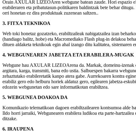
Orain AXULAR LIZEOAren webgune batean zaude. Hori espazio elkar
erabileraren eta pribatutasun-politikaren baldintzak bete behar ditugu.
orri honetan ez dira produktuak zuzenean saltzen..
3. FITXA TEKNIKOA
Web toki honetaz gozatzeko, erabiltzaileak nabigatzailea izan behar
(handiago balitz, hobe) eta Macromediako Flash plug-in delakoa b
dituen aldaketa teknikoak egin ahal izango ditu kalitatea, sistemaren 
4. WEBGUNEAREN JABETZA ETA ERABILERA-MUGAK
Webgune hau AXULAR LIZEOArena da. Markak, domeinu-izenak eta ja
argitara, karga, transmiti, bana edo ustia. Salbuespen bakarra webgune
zehaztutako erabileretatik kanpo atera gabe. Aurrekoaren kontra e
erabiliz gero edo helburu horiek aldatuz gero, egilearen jabetza-e
edozein webgunetan edo sare informatikotan erabiltzea.
5. WEBGUNEA DOAKOA DA
Komunikazio telematikoan dagoen erabiltzailearen kontsumoa alde bate
Ildo horri jarraiki, Webgunearen erabilera ludikoa eta parte-hartzailea
ditzake.
6. IRAUPENA