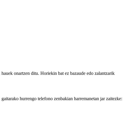
za hauek onartzen ditu. Horiekin bat ez bazaude edo zalantzarik
itarako hurrengo telefono zenbakian harremanetan jar zaitezke: