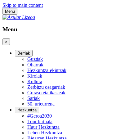
Skip to main content
Menu
Menu
×
Berriak
Guztiak
Oharrak
Hezkuntza-ekintzak
Kirolak
Kultura
Zerbitzu osagarriak
Guraso eta ikasleak
Sariak
50. urteurrena
Hezkuntza
#Geroa2030
Tour birtuala
Haur Hezkuntza
Lehen Hezkuntza
Bigarren Hezkuntza