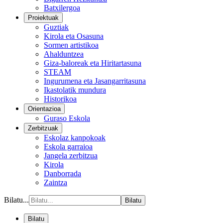
Batxilergoa
Proiektuak
Guztiak
Kirola eta Osasuna
Sormen artistikoa
Ahalduntzea
Giza-baloreak eta Hiritartasuna
STEAM
Ingurumena eta Jasangarritasuna
Ikastolatik mundura
Historikoa
Orientazioa
Guraso Eskola
Zerbitzuak
Eskolaz kanpokoak
Eskola garraioa
Jangela zerbitzua
Kirola
Danborrada
Zaintza
Bilatu...
Bilatu
Bilatu