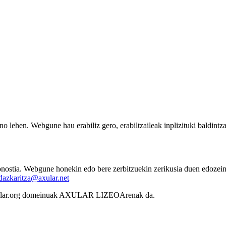
no lehen. Webgune hau erabiliz gero, erabiltzaileak inplizituki baldint
a. Webgune honekin edo bere zerbitzuekin zerikusia duen edozein ga
dazkaritza@axular.net
.axular.org domeinuak AXULAR LIZEOArenak da.