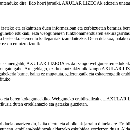
n mantenduko dira. Ildo horri jarraiki, AXULAR LIZEOAk edozein uneta
ko eta eskaintzen duen informazioan eta zerbitzuetan berariaz bermatz
eko edukiak, ezta webgunearen funtzionamenduaren eskuragarritasuna
o bestelako elementu kaltegarriak izan daitezke. Dena delakoa, halako 
z du erantzukizunik.
erezitasunengatik, AXULAR LIZEOA ez da izango webgunearen edukiak er
 baina mugatu gabe. Are gehiago, ez du erantzukizunik izango AXU
xolagabekeria barne, baina ez mugatuta, galerengatik eta eskaerengati
dituko.
eta beren kokaguneekiko. Webguneko erabiltzaileak eta AXULAR LI
kusia duten erreklamazio eta gatazka guztietan.
 duela onartzen du, baita ulertu eta aholkuak jarraitu dituela ere. Erab
ugunean, erabilera-baldintzak aldatzeko eskubidea gordetzen dugu. A