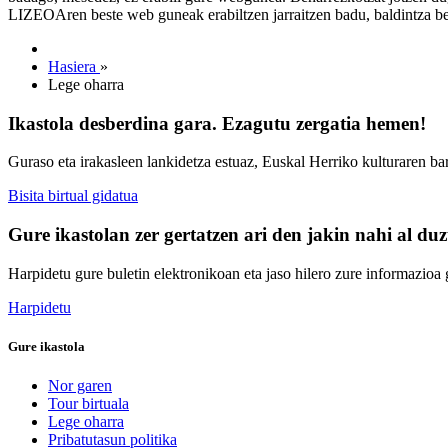
LIZEOAren beste web guneak erabiltzen jarraitzen badu, baldintza ber
Hasiera
»
Lege oharra
Ikastola desberdina gara. Ezagutu zergatia hemen!
Guraso eta irakasleen lankidetza estuaz, Euskal Herriko kulturaren ba
Bisita birtual gidatua
Gure ikastolan zer gertatzen ari den jakin nahi al du
Harpidetu gure buletin elektronikoan eta jaso hilero zure informazioa g
Harpidetu
Gure ikastola
Nor garen
Tour birtuala
Lege oharra
Pribatutasun politika