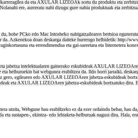
reragilea da eta AXULAR LIZEOAk sortu du produktu eta zerbitzuei
 Nolanahi ere, aurreratu nahi dizugu gure nahia produktuak eta zerbitzuak
ko du, hobe PCko edo Mac Intosheko nabigatzailearen bertsioa eguneratu
ehar da. Azkenekoa doan deskarga daiteke hurrengo helbidetik: http
eraginkortasuna eta errendimendua eta gai-sareetara eta Internetera kon
betza intelektualaren gainerako eskubideak AXULAR LIZEOArenak dir
 eta helburuekin bat webgunea erabiltzea da. Ildo horri jarraiki, deskar
ginez gero, egilearen edo AXULAR LIZEOAren jabetza-eskubideak bortx
skubideak eta AXULAR LIZEOAren jabetza-eskubideak bortxatuko dira. E
ra utzita, Webgune hau erabiltzeko ez da ezer ordaindu behar, hau da,
 da eta sustapen-, ekintza- edo lehiaketa-helburuak nagusi dira. Hala, e