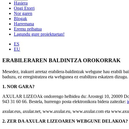
Hasiera
Ongi Etorri
Nor garen
Blogak
Harremana
Eremu pribatua
Lagundu gure proiektuetan!
ES
EU
ERABILERAREN BALDINTZA OROKORRAK
Mesedez, irakurri arretaz erabilera-baldintzak webgune hau erabili bai
baduzu, ez erregistratzea eta webgunea ez erabiltzea eskatzen dizugu.
1. NOR GARA?
AXULAR LIZEOAk ondorengo helbidea du: Arostegi 10, 20009 Donosti
943 31 60 66. Bestela, hurrengo posta elektronikora bidera zaitezke:
i
axular.eus, axular.net, www.axular.eu, www.axular.com eta www
2. ZER DA AXULAR LIZEOAREN WEBGUNE DELAKOA?