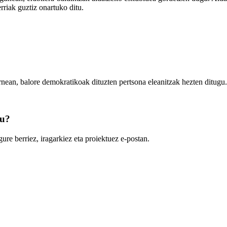
riak guztiz onartuko ditu.
rnean, balore demokratikoak dituzten pertsona eleanitzak hezten ditugu.
zu?
ure berriez, iragarkiez eta proiektuez e-postan.