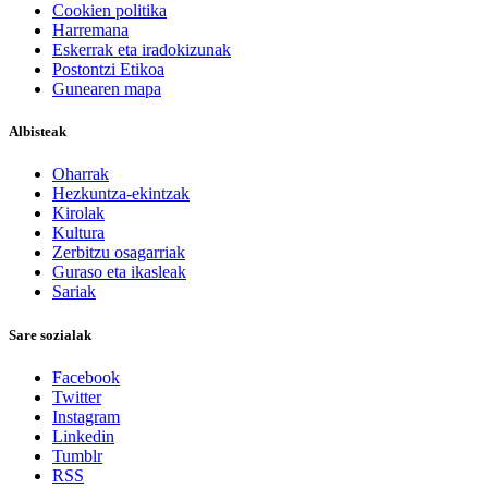
Cookien politika
Harremana
Eskerrak eta iradokizunak
Postontzi Etikoa
Gunearen mapa
Albisteak
Oharrak
Hezkuntza-ekintzak
Kirolak
Kultura
Zerbitzu osagarriak
Guraso eta ikasleak
Sariak
Sare sozialak
Facebook
Twitter
Instagram
Linkedin
Tumblr
RSS