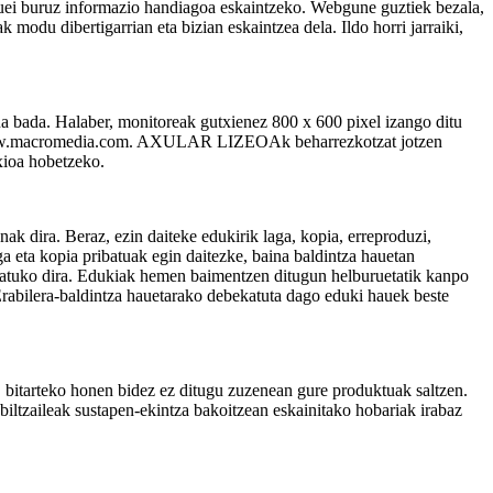
 buruz informazio handiagoa eskaintzeko. Webgune guztiek bezala,
 modu dibertigarrian eta bizian eskaintzea dela. Ildo horri jarraiki,
a bada. Halaber, monitoreak gutxienez 800 x 600 pixel izango ditu
://www.macromedia.com. AXULAR LIZEOAk beharrezkotzat jotzen
exioa hobetzeko.
a. Beraz, ezin daiteke edukirik laga, kopia, erreproduzi,
ga eta kopia pribatuak egin daitezke, baina baldintza hauetan
atuko dira. Edukiak hemen baimentzen ditugun helburuetatik kanpo
rabilera-baldintza hauetarako debekatuta dago eduki hauek beste
 bitarteko honen bidez ez ditugu zuzenean gure produktuak saltzen.
rabiltzaileak sustapen-ekintza bakoitzean eskainitako hobariak irabaz