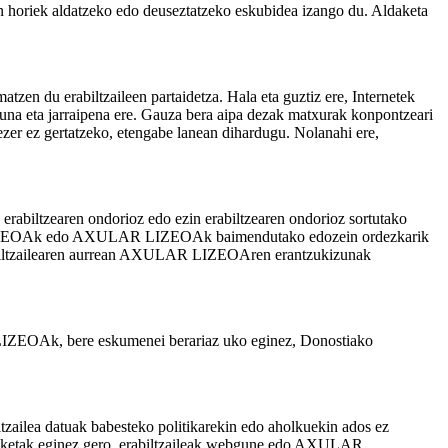
n horiek aldatzeko edo deuseztatzeko eskubidea izango du. Aldaketa
en du erabiltzaileen partaidetza. Hala eta guztiz ere, Internetek
 eta jarraipena ere. Gauza bera aipa dezak matxurak konpontzeari
ezer ez gertatzeko, etengabe lanean dihardugu. Nolanahi ere,
abiltzearen ondorioz edo ezin erabiltzearen ondorioz sortutako
LAR LIZEOAk edo AXULAR LIZEOAk baimendutako edozein ordezkarik
k erabiltzailearen aurrean AXULAR LIZEOAren erantzukizunak
ZEOAk, bere eskumenei berariaz uko eginez, Donostiako
iltzailea datuak babesteko politikarekin edo aholkuekin ados ez
ldaketak eginez gero, erabiltzaileak webgune edo AXULAR