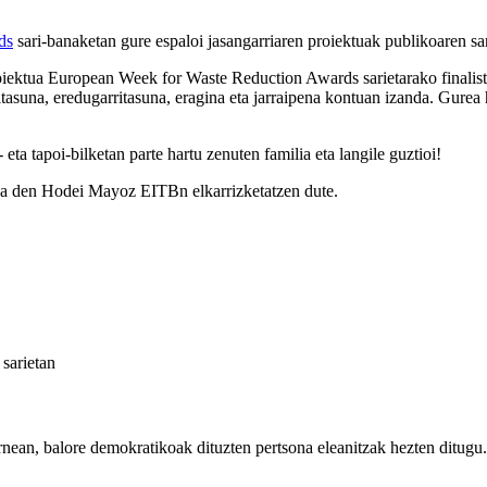
ds
sari-banaketan gure espaloi jasangarriaren proiektuak publikoaren sar
roiektua European Week for Waste Reduction Awards sarietarako finalist
altasuna, eredugarritasuna, eragina eta jarraipena kontuan izanda. Gurea
eta tapoi-bilketan parte hartu zenuten familia eta langile guztioi!
a den Hodei Mayoz EITBn elkarrizketatzen dute.
sarietan
rnean, balore demokratikoak dituzten pertsona eleanitzak hezten ditugu.