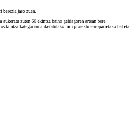
i berezia jaso zuen.
a aukeratu zuten 60 ekintza baino gehiagoren artean bere
 hezkuntza-kategorian aukeratutako hiru proiektu europarretako bat eta