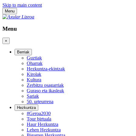
Skip to main content
Menu
Menu
×
Berriak
Guztiak
Oharrak
Hezkuntza-ekintzak
Kirolak
Kultura
Zerbitzu osagarriak
Guraso eta ikasleak
Sariak
50. urteurrena
Hezkuntza
#Geroa2030
Tour birtuala
Haur Hezkuntza
Lehen Hezkuntza
Bigarren Hezkuntza