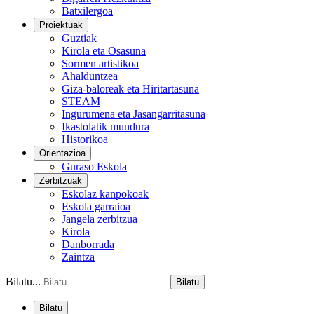
Batxilergoa
Proiektuak
Guztiak
Kirola eta Osasuna
Sormen artistikoa
Ahalduntzea
Giza-baloreak eta Hiritartasuna
STEAM
Ingurumena eta Jasangarritasuna
Ikastolatik mundura
Historikoa
Orientazioa
Guraso Eskola
Zerbitzuak
Eskolaz kanpokoak
Eskola garraioa
Jangela zerbitzua
Kirola
Danborrada
Zaintza
Bilatu...
Bilatu
Bilatu