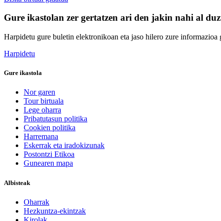
Gure ikastolan zer gertatzen ari den jakin nahi al du
Harpidetu gure buletin elektronikoan eta jaso hilero zure informazioa g
Harpidetu
Gure ikastola
Nor garen
Tour birtuala
Lege oharra
Pribatutasun politika
Cookien politika
Harremana
Eskerrak eta iradokizunak
Postontzi Etikoa
Gunearen mapa
Albisteak
Oharrak
Hezkuntza-ekintzak
Kirolak