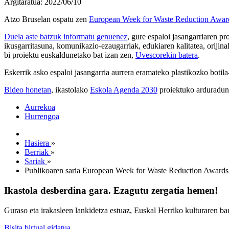
Argitaratua: 2022/06/10
Atzo Bruselan ospatu zen
European Week for Waste Reduction Awar
Duela aste batzuk informatu genuenez
, gure espaloi jasangarriaren p
ikusgarritasuna, komunikazio-ezaugarriak, edukiaren kalitatea, orijin
bi proiektu euskaldunetako bat izan zen,
Uvescorekin batera
.
Eskerrik asko espaloi jasangarria aurrera eramateko plastikozko botila- 
Bideo honetan
, ikastolako
Eskola Agenda 2030
proiektuko arduradun
Aurrekoa
Hurrengoa
Hasiera
»
Berriak
»
Sariak
»
Publikoaren saria European Week for Waste Reduction Awards 
Ikastola desberdina gara. Ezagutu zergatia hemen!
Guraso eta irakasleen lankidetza estuaz, Euskal Herriko kulturaren ba
Bisita birtual gidatua