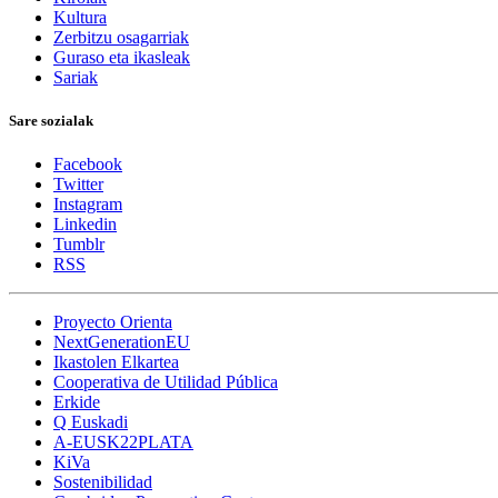
Kultura
Zerbitzu osagarriak
Guraso eta ikasleak
Sariak
Sare sozialak
Facebook
Twitter
Instagram
Linkedin
Tumblr
RSS
Proyecto Orienta
NextGenerationEU
Ikastolen Elkartea
Cooperativa de Utilidad Pública
Erkide
Q Euskadi
A-EUSK22PLATA
KiVa
Sostenibilidad