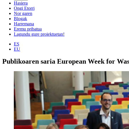
Hasiera
Ongi Etorri
Nor garen
Blogak
Harremana
Eremu pribatua
Lagundu gure proiektuetan!
ES
EU
Publikoaren saria European Week for Was