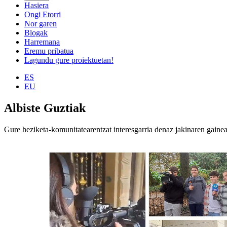
Hasiera
Ongi Etorri
Nor garen
Blogak
Harremana
Eremu pribatua
Lagundu gure proiektuetan!
ES
EU
Albiste Guztiak
Gure heziketa-komunitatearentzat interesgarria denaz jakinaren gaine