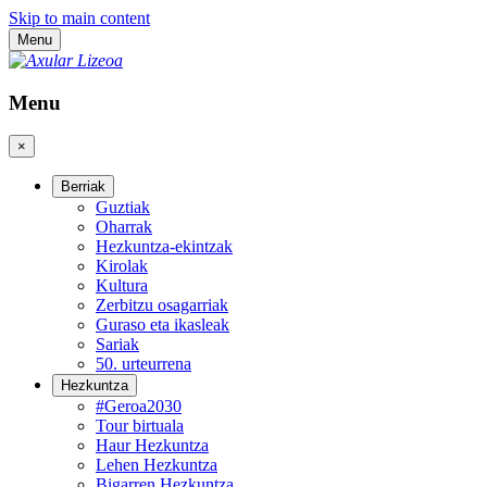
Skip to main content
Menu
Menu
×
Berriak
Guztiak
Oharrak
Hezkuntza-ekintzak
Kirolak
Kultura
Zerbitzu osagarriak
Guraso eta ikasleak
Sariak
50. urteurrena
Hezkuntza
#Geroa2030
Tour birtuala
Haur Hezkuntza
Lehen Hezkuntza
Bigarren Hezkuntza