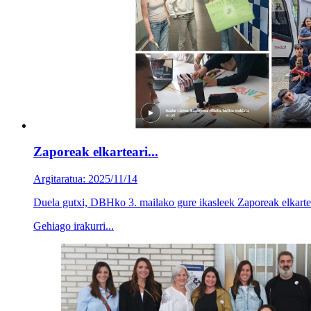
Zaporeak elkarteari...
Argitaratua: 2025/11/14
Duela gutxi, DBHko 3. mailako gure ikasleek Zaporeak elkartear
Gehiago irakurri...