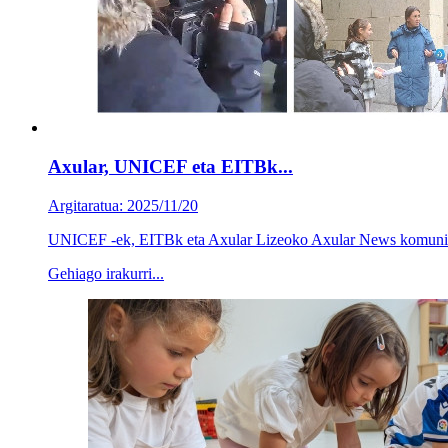
Axular, UNICEF eta EITBk...
Argitaratua: 2025/11/20
UNICEF -ek, EITBk eta Axular Lizeoko Axular News komunikazi
Gehiago irakurri...