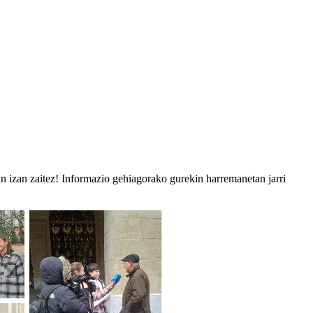
an izan zaitez! Informazio gehiagorako gurekin harremanetan jarri