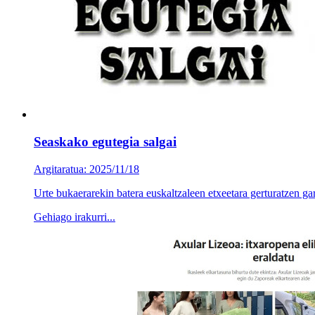
Seaskako egutegia salgai
Argitaratua: 2025/11/18
Urte bukaerarekin batera euskaltzaleen etxeetara gerturatzen ga
Gehiago irakurri...