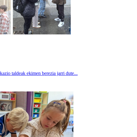
o taldeak ekimen berezia jarri dute...