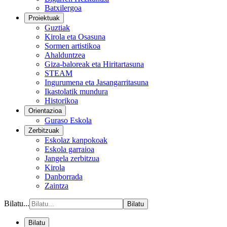
Batxilergoa
Proiektuak
Guztiak
Kirola eta Osasuna
Sormen artistikoa
Ahalduntzea
Giza-baloreak eta Hiritartasuna
STEAM
Ingurumena eta Jasangarritasuna
Ikastolatik mundura
Historikoa
Orientazioa
Guraso Eskola
Zerbitzuak
Eskolaz kanpokoak
Eskola garraioa
Jangela zerbitzua
Kirola
Danborrada
Zaintza
Bilatu...
Bilatu
Bilatu