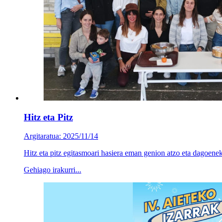
Hitz eta Pitz
Argitaratua: 2025/11/14
Hitz eta pitz egitasmoari hasiera eman genion atzo eta dagoeneko
Gehiago irakurri...