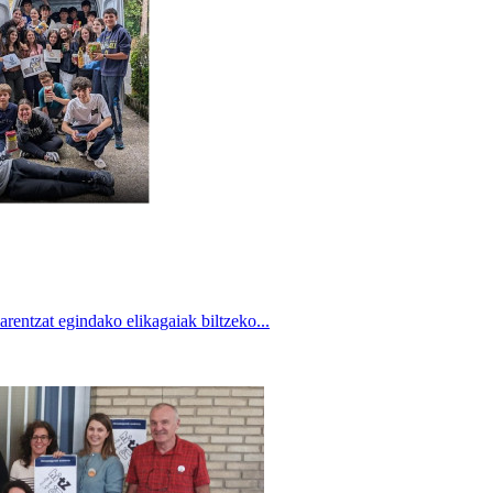
entzat egindako elikagaiak biltzeko...