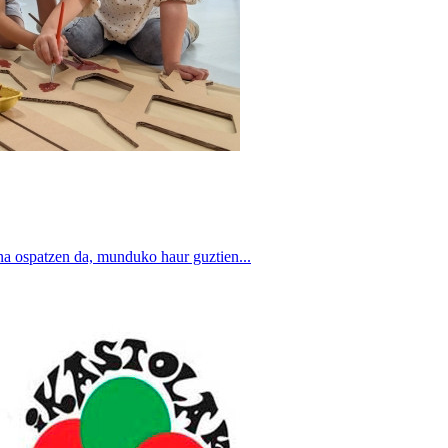
a ospatzen da, munduko haur guztien...