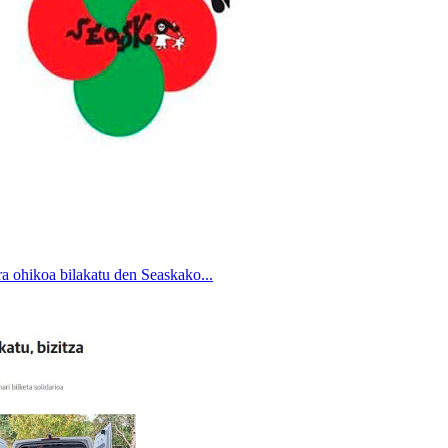
ra ohikoa bilakatu den Seaskako...