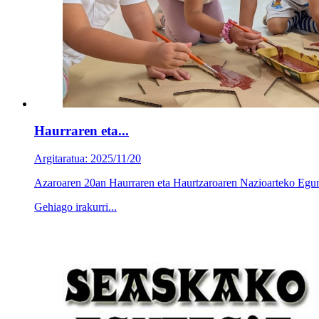
Haurraren eta...
Argitaratua: 2025/11/20
Azaroaren 20an Haurraren eta Haurtzaroaren Nazioarteko Egun
Gehiago irakurri...