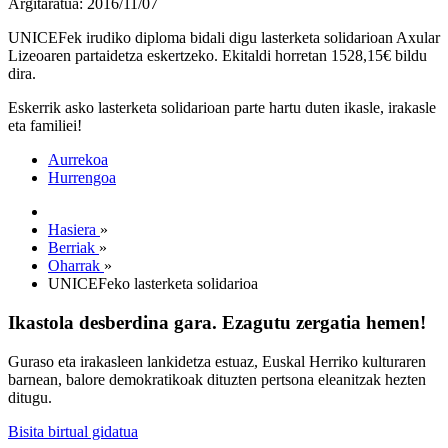
Argitaratua: 2016/11/07
UNICEFek irudiko diploma bidali digu lasterketa solidarioan Axular
Lizeoaren partaidetza eskertzeko. Ekitaldi horretan 1528,15€ bildu
dira.
Eskerrik asko lasterketa solidarioan parte hartu duten ikasle, irakasle
eta familiei!
Aurrekoa
Hurrengoa
Hasiera
»
Berriak
»
Oharrak
»
UNICEFeko lasterketa solidarioa
Ikastola desberdina gara. Ezagutu zergatia hemen!
Guraso eta irakasleen lankidetza estuaz, Euskal Herriko kulturaren
barnean, balore demokratikoak dituzten pertsona eleanitzak hezten
ditugu.
Bisita birtual gidatua