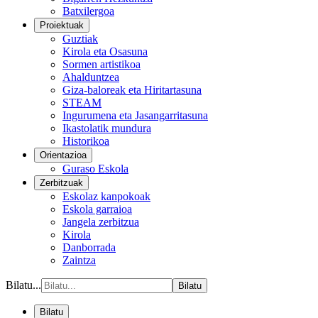
Batxilergoa
Proiektuak
Guztiak
Kirola eta Osasuna
Sormen artistikoa
Ahalduntzea
Giza-baloreak eta Hiritartasuna
STEAM
Ingurumena eta Jasangarritasuna
Ikastolatik mundura
Historikoa
Orientazioa
Guraso Eskola
Zerbitzuak
Eskolaz kanpokoak
Eskola garraioa
Jangela zerbitzua
Kirola
Danborrada
Zaintza
Bilatu...
Bilatu
Bilatu