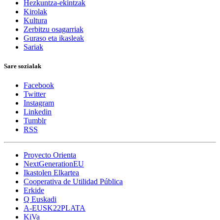
Hezkuntza-ekintzak
Kirolak
Kultura
Zerbitzu osagarriak
Guraso eta ikasleak
Sariak
Sare sozialak
Facebook
Twitter
Instagram
Linkedin
Tumblr
RSS
Proyecto Orienta
NextGenerationEU
Ikastolen Elkartea
Cooperativa de Utilidad Pública
Erkide
Q Euskadi
A-EUSK22PLATA
KiVa