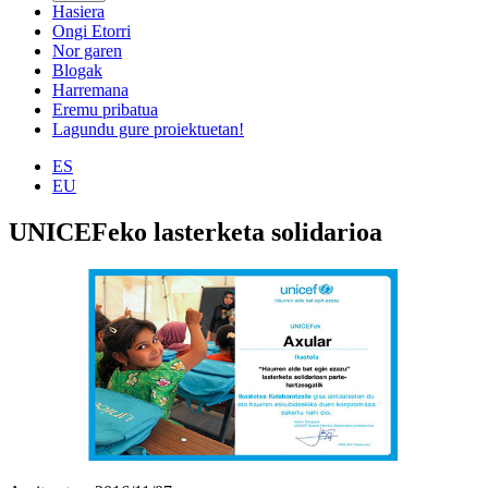
Hasiera
Ongi Etorri
Nor garen
Blogak
Harremana
Eremu pribatua
Lagundu gure proiektuetan!
ES
EU
UNICEFeko lasterketa solidarioa