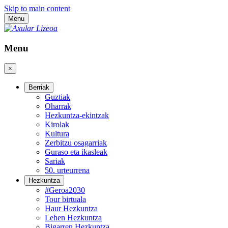
Skip to main content
Menu
Menu
×
Berriak
Guztiak
Oharrak
Hezkuntza-ekintzak
Kirolak
Kultura
Zerbitzu osagarriak
Guraso eta ikasleak
Sariak
50. urteurrena
Hezkuntza
#Geroa2030
Tour birtuala
Haur Hezkuntza
Lehen Hezkuntza
Bigarren Hezkuntza