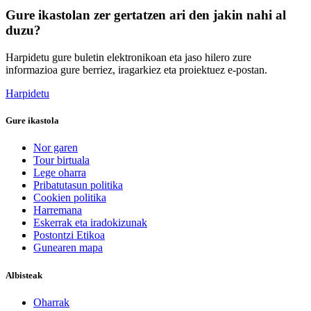
Gure ikastolan zer gertatzen ari den jakin nahi al
duzu?
Harpidetu gure buletin elektronikoan eta jaso hilero zure
informazioa gure berriez, iragarkiez eta proiektuez e-postan.
Harpidetu
Gure ikastola
Nor garen
Tour birtuala
Lege oharra
Pribatutasun politika
Cookien politika
Harremana
Eskerrak eta iradokizunak
Postontzi Etikoa
Gunearen mapa
Albisteak
Oharrak