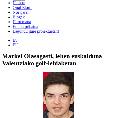
Hasiera
Ongi Etorri
Nor garen
Blogak
Harremana
Eremu pribatua
Lagundu gure proiektuetan!
ES
EU
Markel Olasagasti, lehen euskalduna
Valentziako golf-lehiaketan