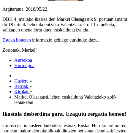
Argitaratua: 2018/05/22
DBH 4. mailako ikaslea den Markel Olasagastik 9. postuan amaitu
du 18 urtetik beherakoentzako Valentziako Golf Txapelketa,
sailkapen onena lortu duen euskalduna izanda.
Esteka honetan
informazio gehiago aurkituko duzu.
Zorionak, Markel!
Aurrekoa
Hurrengoa
Hasiera
»
Berriak
»
Kirolak
»
Markel Olasagasti, lehen euskalduna Valentziako golf-
lehiaketan
Ikastola desberdina gara. Ezagutu zergatia hemen!
Guraso eta irakasleen lankidetza estuaz, Euskal Herriko kulturaren
barnean, balore demokratikoak dituzten pertsona eleanitzak hezten