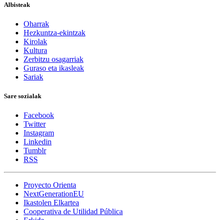
Albisteak
Oharrak
Hezkuntza-ekintzak
Kirolak
Kultura
Zerbitzu osagarriak
Guraso eta ikasleak
Sariak
Sare sozialak
Facebook
Twitter
Instagram
Linkedin
Tumblr
RSS
Proyecto Orienta
NextGenerationEU
Ikastolen Elkartea
Cooperativa de Utilidad Pública