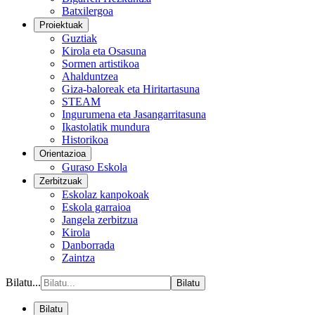
Batxilergoa
Proiektuak
Guztiak
Kirola eta Osasuna
Sormen artistikoa
Ahalduntzea
Giza-baloreak eta Hiritartasuna
STEAM
Ingurumena eta Jasangarritasuna
Ikastolatik mundura
Historikoa
Orientazioa
Guraso Eskola
Zerbitzuak
Eskolaz kanpokoak
Eskola garraioa
Jangela zerbitzua
Kirola
Danborrada
Zaintza
Bilatu...
Bilatu
Bilatu