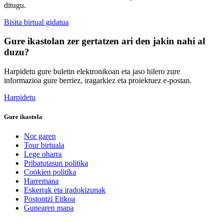
ditugu.
Bisita birtual gidatua
Gure ikastolan zer gertatzen ari den jakin nahi al
duzu?
Harpidetu gure buletin elektronikoan eta jaso hilero zure
informazioa gure berriez, iragarkiez eta proiektuez e-postan.
Harpidetu
Gure ikastola
Nor garen
Tour birtuala
Lege oharra
Pribatutasun politika
Cookien politika
Harremana
Eskerrak eta iradokizunak
Postontzi Etikoa
Gunearen mapa