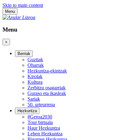
Skip to main content
Menu
Menu
×
Berriak
Guztiak
Oharrak
Hezkuntza-ekintzak
Kirolak
Kultura
Zerbitzu osagarriak
Guraso eta ikasleak
Sariak
50. urteurrena
Hezkuntza
#Geroa2030
Tour birtuala
Haur Hezkuntza
Lehen Hezkuntza
Bigarren Hezkuntza