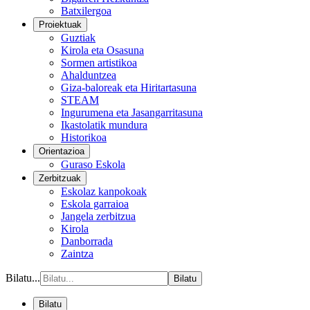
Batxilergoa
Proiektuak
Guztiak
Kirola eta Osasuna
Sormen artistikoa
Ahalduntzea
Giza-baloreak eta Hiritartasuna
STEAM
Ingurumena eta Jasangarritasuna
Ikastolatik mundura
Historikoa
Orientazioa
Guraso Eskola
Zerbitzuak
Eskolaz kanpokoak
Eskola garraioa
Jangela zerbitzua
Kirola
Danborrada
Zaintza
Bilatu...
Bilatu
Bilatu