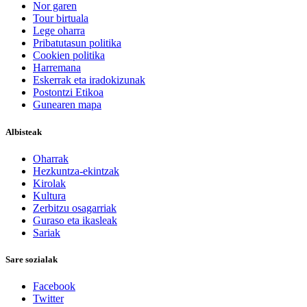
Nor garen
Tour birtuala
Lege oharra
Pribatutasun politika
Cookien politika
Harremana
Eskerrak eta iradokizunak
Postontzi Etikoa
Gunearen mapa
Albisteak
Oharrak
Hezkuntza-ekintzak
Kirolak
Kultura
Zerbitzu osagarriak
Guraso eta ikasleak
Sariak
Sare sozialak
Facebook
Twitter