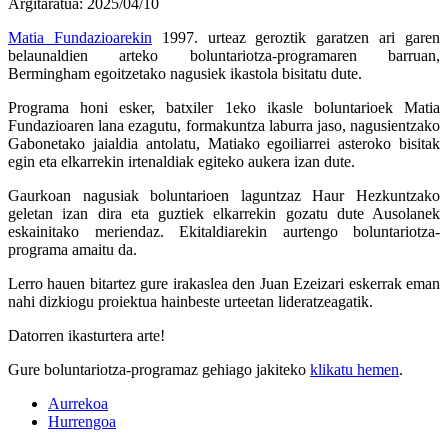
Argitaratua: 2025/04/10
Matia Fundazioarekin
1997. urteaz geroztik garatzen ari garen
belaunaldien arteko boluntariotza-programaren barruan,
Bermingham egoitzetako nagusiek ikastola bisitatu dute.
Programa honi esker, batxiler 1eko ikasle boluntarioek Matia
Fundazioaren lana ezagutu, formakuntza laburra jaso, nagusientzako
Gabonetako jaialdia antolatu, Matiako egoiliarrei asteroko bisitak
egin eta elkarrekin irtenaldiak egiteko aukera izan dute.
Gaurkoan nagusiak boluntarioen laguntzaz Haur Hezkuntzako
geletan izan dira eta guztiek elkarrekin gozatu dute Ausolanek
eskainitako meriendaz. Ekitaldiarekin aurtengo boluntariotza-
programa amaitu da.
Lerro hauen bitartez gure irakaslea den Juan Ezeizari eskerrak eman
nahi dizkiogu proiektua hainbeste urteetan lideratzeagatik.
Datorren ikasturtera arte!
Gure boluntariotza-programaz gehiago jakiteko
klikatu hemen
.
Aurrekoa
Hurrengoa