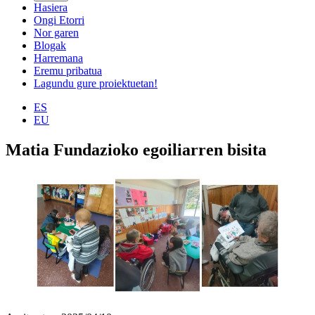
Hasiera
Ongi Etorri
Nor garen
Blogak
Harremana
Eremu pribatua
Lagundu gure proiektuetan!
ES
EU
Matia Fundazioko egoiliarren bisita