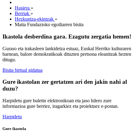
Hasiera
»
Berriak
»
Hezkuntza-ekintzak
»
Matia Fundazioko egoiliarren bisita
Ikastola desberdina gara. Ezagutu zergatia hemen!
Guraso eta irakasleen lankidetza estuaz, Euskal Herriko kulturaren
barnean, balore demokratikoak dituzten pertsona eleanitzak hezten
ditugu.
Bisita birtual gidatua
Gure ikastolan zer gertatzen ari den jakin nahi al
duzu?
Harpidetu gure buletin elektronikoan eta jaso hilero zure
informazioa gure berriez, iragarkiez eta proiektuez e-postan.
Harpidetu
Gure ikastola