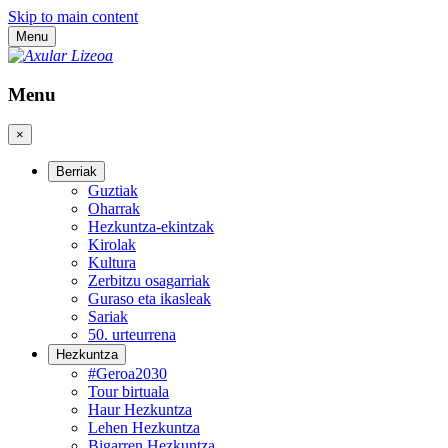
Skip to main content
Menu
Menu
×
Berriak
Guztiak
Oharrak
Hezkuntza-ekintzak
Kirolak
Kultura
Zerbitzu osagarriak
Guraso eta ikasleak
Sariak
50. urteurrena
Hezkuntza
#Geroa2030
Tour birtuala
Haur Hezkuntza
Lehen Hezkuntza
Bigarren Hezkuntza