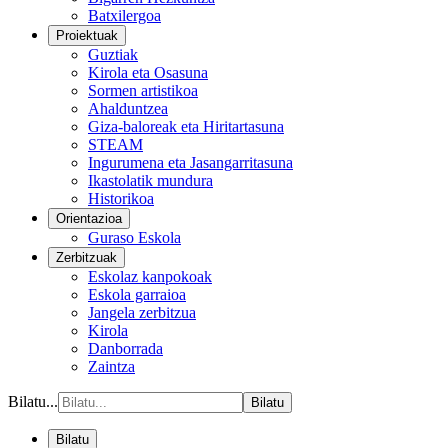
Batxilergoa
Proiektuak
Guztiak
Kirola eta Osasuna
Sormen artistikoa
Ahalduntzea
Giza-baloreak eta Hiritartasuna
STEAM
Ingurumena eta Jasangarritasuna
Ikastolatik mundura
Historikoa
Orientazioa
Guraso Eskola
Zerbitzuak
Eskolaz kanpokoak
Eskola garraioa
Jangela zerbitzua
Kirola
Danborrada
Zaintza
Bilatu...
Bilatu
Bilatu