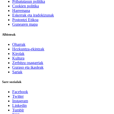
Pribatutasun politika
Cookien politika
Harremana
Eskerrak eta iradokizunak
Postontzi Etikoa
Gunearen mapa
Albisteak
Oharrak
Hezkuntza-ekintzak
Kirolak
Kultura
Zerbitzu osagarriak
Guraso eta ikasleak
Sariak
Sare sozialak
Facebook
Twitter
Instagram
Linkedin
Tumblr