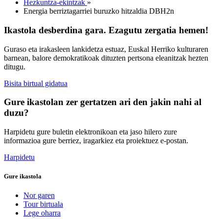
Hezkuntza-ekintzak
»
Energia berriztagarriei buruzko hitzaldia DBH2n
Ikastola desberdina gara. Ezagutu zergatia hemen!
Guraso eta irakasleen lankidetza estuaz, Euskal Herriko kulturaren
barnean, balore demokratikoak dituzten pertsona eleanitzak hezten
ditugu.
Bisita birtual gidatua
Gure ikastolan zer gertatzen ari den jakin nahi al
duzu?
Harpidetu gure buletin elektronikoan eta jaso hilero zure
informazioa gure berriez, iragarkiez eta proiektuez e-postan.
Harpidetu
Gure ikastola
Nor garen
Tour birtuala
Lege oharra