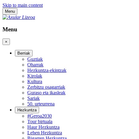
Skip to main content
Menu
Menu
×
Berriak
Guztiak
Oharrak
Hezkuntza-ekintzak
Kirolak
Kultura
Zerbitzu osagarriak
Guraso eta ikasleak
Sariak
50. urteurrena
Hezkuntza
#Geroa2030
Tour birtuala
Haur Hezkuntza
Lehen Hezkuntza
Bigarren Hezkuntza