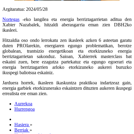
Argitaratua: 2024/05/28
Nortegas
-eko langilea eta energia berriztagarrietan aditua den
Xabier Nazabalek, hitzaldi aberasgarria eman zien DBH2ko
ikasleei.
Hitzaldia oso ondo lerrokatu zen ikasleek azken 6 asteetan garatu
duten PROIarekin, energiaren egungo problematikan, berotze
globalean, trantsizio energetikoan eta etorkizuneko energia
berriztagarrietan sakonduz. Saioan, Xabierrek masterclass bat
eskaini zuen, bere ezagutza partekatuz eta egungo egoerari eta
energia berriztagarrien arloko etorkizuneko aukerei buruzko
ikuspegi baliotsua eskainiz.
Jarduera horrek, ikasleen ikaskuntza praktikoa indartzeaz gain,
energia garbiek etorkizunerako eskaintzen dituzten aukeren ikuspegi
errealista ere eman zien.
Aurrekoa
Hurrengoa
Hasiera
»
Berriak
»