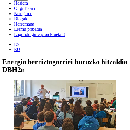
Hasiera
Ongi Etorri
Nor garen
Blogak
Harremana
Eremu pribatua
Lagundu gure proiektuetan!
ES
EU
Energia berriztagarriei buruzko hitzaldia
DBH2n