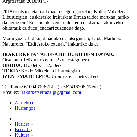
Argitaratua: 2018/01/17
2018ko otsaila eta martxoan, ostegun goizetan, Koldo Mitxelena
Liburutegian, euskarazko Irakurketa Erraza taldea martxan jarriko
da berriz ere! Euskara ikasten ari den edo euskaraz irakurtzeko
ohiturarik ez duen jendeari zuzendua dago.
Modu guztiz ludiko, dinamiko eta atseginean, Laida Martinez
Navarroren "Erdi Aroko egunak" irakurriko dute.
IRAKURKETA TALDEA BILDUKO DEN DATAK
:
Otsailaren 1etik martxoaren 22ra, ostegunero
ORDUA
: 11:30etik - 12:30era
TOKIA
: Koldo Mitxelena Liburutegian
IZEN-EMATE EPEA
: Urtarrilaren 15etik 31era
Telefonoz: 610043906 (Lina) - 667416306 (Nerea)
Emailez:
irakurketaerraza.gi@gmail.com
Aurrekoa
Hurrengoa
Hasiera
»
Berriak
»
Kultura
»