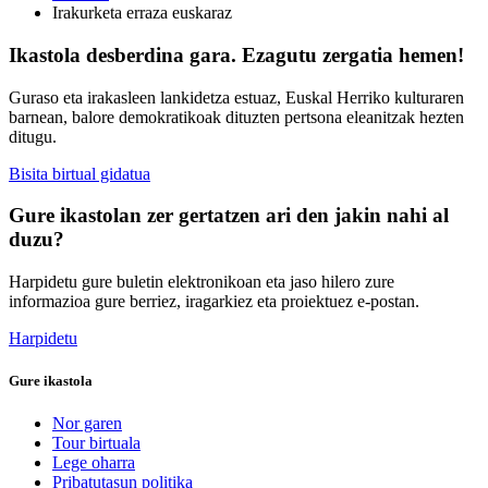
Irakurketa erraza euskaraz
Ikastola desberdina gara. Ezagutu zergatia hemen!
Guraso eta irakasleen lankidetza estuaz, Euskal Herriko kulturaren
barnean, balore demokratikoak dituzten pertsona eleanitzak hezten
ditugu.
Bisita birtual gidatua
Gure ikastolan zer gertatzen ari den jakin nahi al
duzu?
Harpidetu gure buletin elektronikoan eta jaso hilero zure
informazioa gure berriez, iragarkiez eta proiektuez e-postan.
Harpidetu
Gure ikastola
Nor garen
Tour birtuala
Lege oharra
Pribatutasun politika