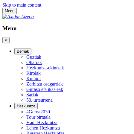
Skip to main content
Menu
Menu
×
Berriak
Guztiak
Oharrak
Hezkuntza-ekintzak
Kirolak
Kultura
Zerbitzu osagarriak
Guraso eta ikasleak
Sariak
50. urteurrena
Hezkuntza
#Geroa2030
Tour birtuala
Haur Hezkuntza
Lehen Hezkuntza
Bigarren Hezkuntza