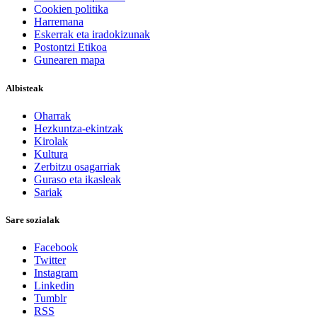
Cookien politika
Harremana
Eskerrak eta iradokizunak
Postontzi Etikoa
Gunearen mapa
Albisteak
Oharrak
Hezkuntza-ekintzak
Kirolak
Kultura
Zerbitzu osagarriak
Guraso eta ikasleak
Sariak
Sare sozialak
Facebook
Twitter
Instagram
Linkedin
Tumblr
RSS