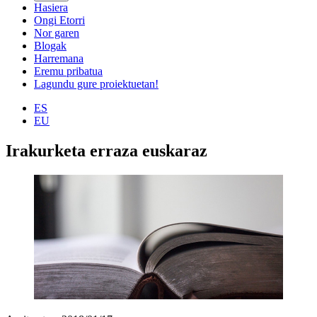
Hasiera
Ongi Etorri
Nor garen
Blogak
Harremana
Eremu pribatua
Lagundu gure proiektuetan!
ES
EU
Irakurketa erraza euskaraz