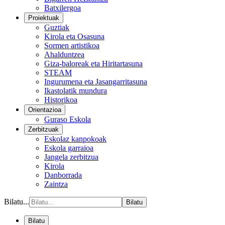
Batxilergoa
Proiektuak
Guztiak
Kirola eta Osasuna
Sormen artistikoa
Ahalduntzea
Giza-baloreak eta Hiritartasuna
STEAM
Ingurumena eta Jasangarritasuna
Ikastolatik mundura
Historikoa
Orientazioa
Guraso Eskola
Zerbitzuak
Eskolaz kanpokoak
Eskola garraioa
Jangela zerbitzua
Kirola
Danborrada
Zaintza
Bilatu...
Bilatu
Bilatu