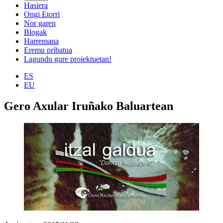
Hasiera
Ongi Etorri
Nor garen
Blogak
Harremana
Eremu pribatua
Lagundu gure proiektuetan!
ES
EU
Gero Axular Iruñako Baluartean