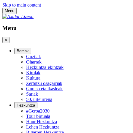
Skip to main content
Menu
Menu
×
Berriak
Guztiak
Oharrak
Hezkuntza-ekintzak
Kirolak
Kultura
Zerbitzu osagarriak
Guraso eta ikasleak
Sariak
50. urteurrena
Hezkuntza
#Geroa2030
Tour birtuala
Haur Hezkuntza
Lehen Hezkuntza
Bigarren Hezkuntza