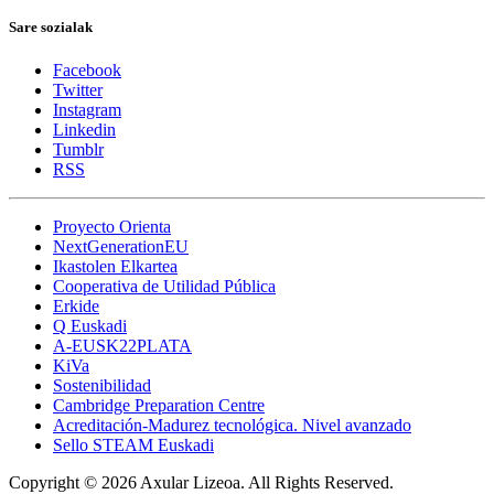
Sare sozialak
Facebook
Twitter
Instagram
Linkedin
Tumblr
RSS
Proyecto Orienta
NextGenerationEU
Ikastolen Elkartea
Cooperativa de Utilidad Pública
Erkide
Q Euskadi
A-EUSK22PLATA
KiVa
Sostenibilidad
Cambridge Preparation Centre
Acreditación-Madurez tecnológica. Nivel avanzado
Sello STEAM Euskadi
Copyright © 2026 Axular Lizeoa. All Rights Reserved.