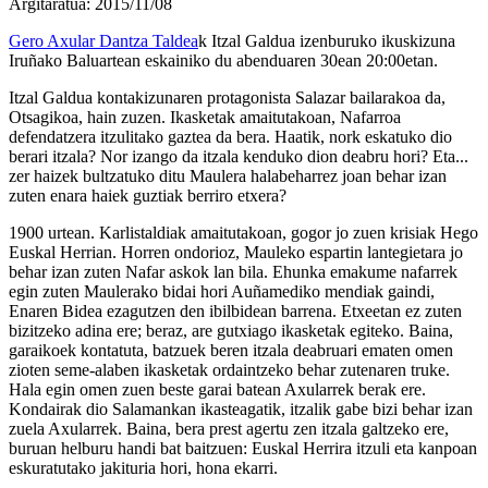
Argitaratua: 2015/11/08
Gero Axular Dantza Taldea
k Itzal Galdua izenburuko ikuskizuna
Iruñako Baluartean eskainiko du abenduaren 30ean 20:00etan.
Itzal Galdua kontakizunaren protagonista Salazar bailarakoa da,
Otsagikoa, hain zuzen. Ikasketak amaitutakoan, Nafarroa
defendatzera itzulitako gaztea da bera. Haatik, nork eskatuko dio
berari itzala? Nor izango da itzala kenduko dion deabru hori? Eta...
zer haizek bultzatuko ditu Maulera halabeharrez joan behar izan
zuten enara haiek guztiak berriro etxera?
1900 urtean. Karlistaldiak amaitutakoan, gogor jo zuen krisiak Hego
Euskal Herrian. Horren ondorioz, Mauleko espartin lantegietara jo
behar izan zuten Nafar askok lan bila. Ehunka emakume nafarrek
egin zuten Maulerako bidai hori Auñamediko mendiak gaindi,
Enaren Bidea ezagutzen den ibilbidean barrena. Etxeetan ez zuten
bizitzeko adina ere; beraz, are gutxiago ikasketak egiteko. Baina,
garaikoek kontatuta, batzuek beren itzala deabruari ematen omen
zioten seme-alaben ikasketak ordaintzeko behar zutenaren truke.
Hala egin omen zuen beste garai batean Axularrek berak ere.
Kondairak dio Salamankan ikasteagatik, itzalik gabe bizi behar izan
zuela Axularrek. Baina, bera prest agertu zen itzala galtzeko ere,
buruan helburu handi bat baitzuen: Euskal Herrira itzuli eta kanpoan
eskuratutako jakituria hori, hona ekarri.