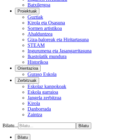
Batxilergoa
Proiektuak
Guztiak
Kirola eta Osasuna
Sormen artistikoa
Ahalduntzea
Giza-baloreak eta Hiritartasuna
STEAM
Ingurumena eta Jasangarritasuna
Ikastolatik mundura
Historikoa
Orientazioa
Guraso Eskola
Zerbitzuak
Eskolaz kanpokoak
Eskola garraioa
Jangela zerbitzua
Kirola
Danborrada
Zaintza
Bilatu...
Bilatu
Bilatu