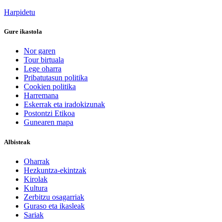
Harpidetu
Gure ikastola
Nor garen
Tour birtuala
Lege oharra
Pribatutasun politika
Cookien politika
Harremana
Eskerrak eta iradokizunak
Postontzi Etikoa
Gunearen mapa
Albisteak
Oharrak
Hezkuntza-ekintzak
Kirolak
Kultura
Zerbitzu osagarriak
Guraso eta ikasleak
Sariak