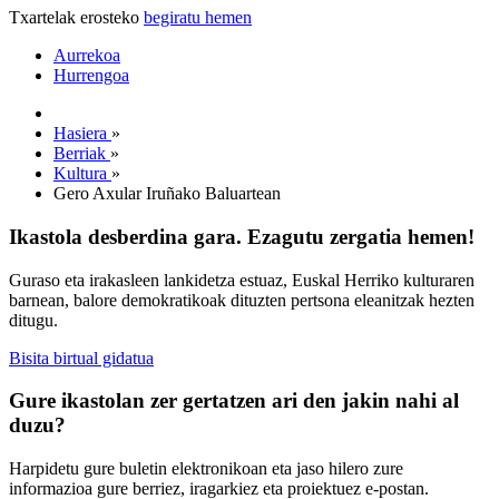
Txartelak erosteko
begiratu hemen
Aurrekoa
Hurrengoa
Hasiera
»
Berriak
»
Kultura
»
Gero Axular Iruñako Baluartean
Ikastola desberdina gara. Ezagutu zergatia hemen!
Guraso eta irakasleen lankidetza estuaz, Euskal Herriko kulturaren
barnean, balore demokratikoak dituzten pertsona eleanitzak hezten
ditugu.
Bisita birtual gidatua
Gure ikastolan zer gertatzen ari den jakin nahi al
duzu?
Harpidetu gure buletin elektronikoan eta jaso hilero zure
informazioa gure berriez, iragarkiez eta proiektuez e-postan.