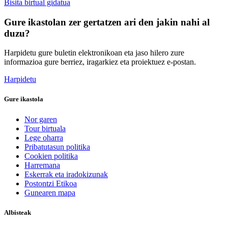
Bisita birtual gidatua
Gure ikastolan zer gertatzen ari den jakin nahi al
duzu?
Harpidetu gure buletin elektronikoan eta jaso hilero zure
informazioa gure berriez, iragarkiez eta proiektuez e-postan.
Harpidetu
Gure ikastola
Nor garen
Tour birtuala
Lege oharra
Pribatutasun politika
Cookien politika
Harremana
Eskerrak eta iradokizunak
Postontzi Etikoa
Gunearen mapa
Albisteak