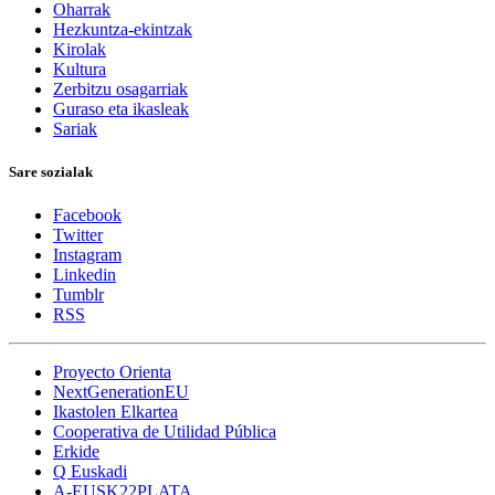
Oharrak
Hezkuntza-ekintzak
Kirolak
Kultura
Zerbitzu osagarriak
Guraso eta ikasleak
Sariak
Sare sozialak
Facebook
Twitter
Instagram
Linkedin
Tumblr
RSS
Proyecto Orienta
NextGenerationEU
Ikastolen Elkartea
Cooperativa de Utilidad Pública
Erkide
Q Euskadi
A-EUSK22PLATA