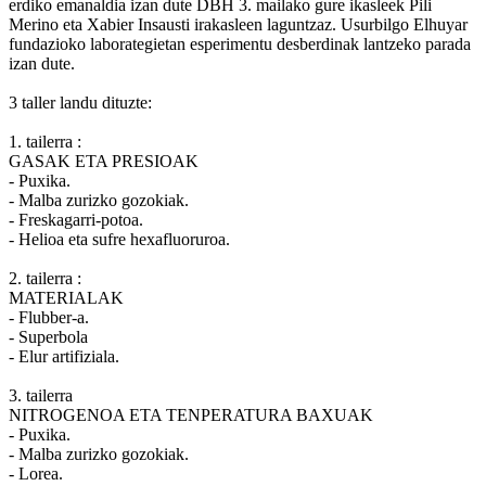
erdiko emanaldia izan dute DBH 3. mailako gure ikasleek Pili
Merino eta Xabier Insausti irakasleen laguntzaz. Usurbilgo Elhuyar
fundazioko laborategietan esperimentu desberdinak lantzeko parada
izan dute.
3 taller landu dituzte:
1. tailerra :
GASAK ETA PRESIOAK
- Puxika.
- Malba zurizko gozokiak.
- Freskagarri-potoa.
- Helioa eta sufre hexafluoruroa.
2. tailerra :
MATERIALAK
- Flubber-a.
- Superbola
- Elur artifiziala.
3. tailerra
NITROGENOA ETA TENPERATURA BAXUAK
- Puxika.
- Malba zurizko gozokiak.
- Lorea.