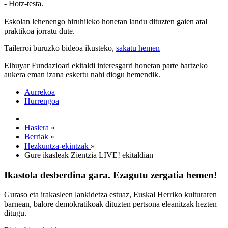
- Hotz-testa.
Eskolan lehenengo hiruhileko honetan landu dituzten gaien atal
praktikoa jorratu dute.
Tailerroi buruzko bideoa ikusteko,
sakatu hemen
Elhuyar Fundazioari ekitaldi interesgarri honetan parte hartzeko
aukera eman izana eskertu nahi diogu hemendik.
Aurrekoa
Hurrengoa
Hasiera
»
Berriak
»
Hezkuntza-ekintzak
»
Gure ikasleak Zientzia LIVE! ekitaldian
Ikastola desberdina gara. Ezagutu zergatia hemen!
Guraso eta irakasleen lankidetza estuaz, Euskal Herriko kulturaren
barnean, balore demokratikoak dituzten pertsona eleanitzak hezten
ditugu.