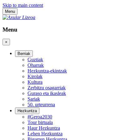
Skip to main content
Menu
Menu
×
Berriak
Guztiak
Oharrak
Hezkuntza-ekintzak
Kirolak
Kultura
Zerbitzu osagarriak
Guraso eta ikasleak
Sariak
50. urteurrena
Hezkuntza
#Geroa2030
Tour birtuala
Haur Hezkuntza
Lehen Hezkuntza
Bigarren Hezkuntza