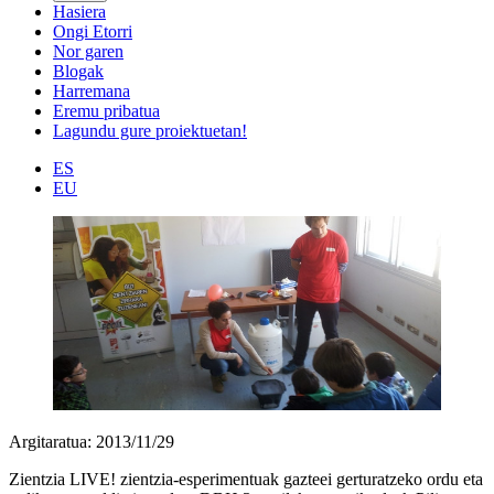
Hasiera
Ongi Etorri
Nor garen
Blogak
Harremana
Eremu pribatua
Lagundu gure proiektuetan!
ES
EU
Argitaratua: 2013/11/29
Zientzia LIVE! zientzia-esperimentuak gazteei gerturatzeko ordu eta