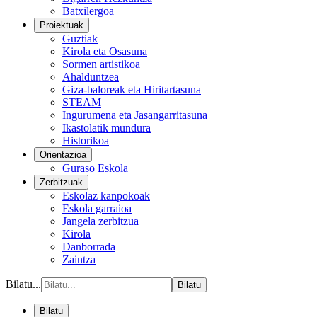
Batxilergoa
Proiektuak
Guztiak
Kirola eta Osasuna
Sormen artistikoa
Ahalduntzea
Giza-baloreak eta Hiritartasuna
STEAM
Ingurumena eta Jasangarritasuna
Ikastolatik mundura
Historikoa
Orientazioa
Guraso Eskola
Zerbitzuak
Eskolaz kanpokoak
Eskola garraioa
Jangela zerbitzua
Kirola
Danborrada
Zaintza
Bilatu...
Bilatu
Bilatu