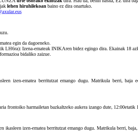
LACUNZA
urte osorako ekintzak
dira. Hau da, behin hasita, EZ dira ba
ajak
lehen hiruhilekoan
baino ez dira onartuko.
axular.eus
uzu.
atea egin da dagoeneko.
ra): Izena-emateak INIKAren bidez egingo dira. Ekainak 18 azke
rmazioa bidaliko zaizue.
ikasleen izen-ematea berritutzat emango dugu. Matrikula berri, baja
a frontoiko harmailetan bazkaltzeko aukera izango dute, 12:00etatik 1
uten ikasleen izen-ematea berritutzat emango dugu. Matrikula berri, baj