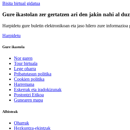
Bisita birtual gidatua
Gure ikastolan zer gertatzen ari den jakin nahi al du
Harpidetu gure buletin elektronikoan eta jaso hilero zure informazioa g
Harpidetu
Gure ikastola
Nor garen
Tour birtuala
Lege oharra
Pribatutasun politika
Cookien politika
Harremana
Eskerrak eta iradokizunak
Postontzi Etikoa
Gunearen mapa
Albisteak
Oharrak
Hezkuntza-ekintzak