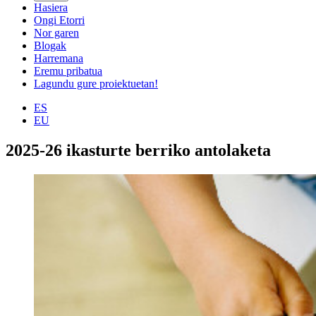
Hasiera
Ongi Etorri
Nor garen
Blogak
Harremana
Eremu pribatua
Lagundu gure proiektuetan!
ES
EU
2025-26 ikasturte berriko antolaketa