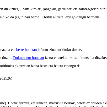
dizkizuegu, baita kirolari, jangelari, garraioari eta zaintza-gelari bur
ituko da (egun hau barne). Hortik aurrera, ezingo ditugu bermatu.
amazioa eta
beste honetan
informazioa aurkituko duzue.
ko duzue.
Dokumentu honetan
izena-emateko urratsak kontsulta ditzake
orithmics ekintzetan izena beste era batera emango da:
202526)
e). Hortik aurrera, eta irailean, matrikula berriak, beteta ez dauden ek