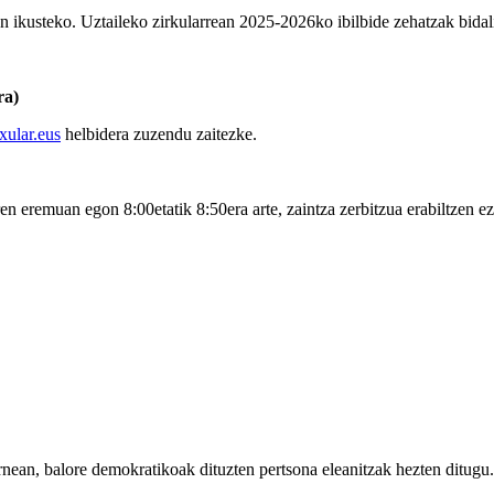
en ikusteko. Uztaileko zirkularrean 2025-2026ko ibilbide zehatzak bida
ra)
xular.eus
helbidera zuzendu zaitezke.
n eremuan egon 8:00etatik 8:50era arte, zaintza zerbitzua erabiltzen ez
rnean, balore demokratikoak dituzten pertsona eleanitzak hezten ditugu.