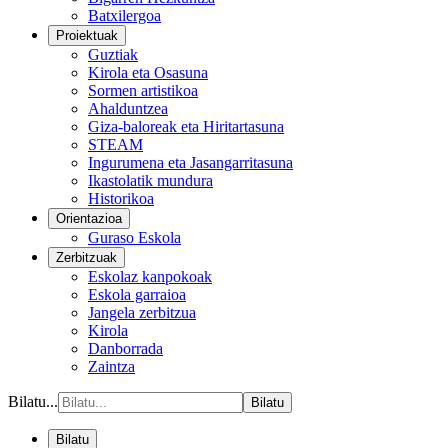
Batxilergoa
Proiektuak
Guztiak
Kirola eta Osasuna
Sormen artistikoa
Ahalduntzea
Giza-baloreak eta Hiritartasuna
STEAM
Ingurumena eta Jasangarritasuna
Ikastolatik mundura
Historikoa
Orientazioa
Guraso Eskola
Zerbitzuak
Eskolaz kanpokoak
Eskola garraioa
Jangela zerbitzua
Kirola
Danborrada
Zaintza
Bilatu...
Bilatu
Bilatu