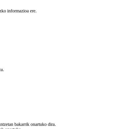
uzko informazioa ere.
zu.
intzetan bakarrik onartuko dira.