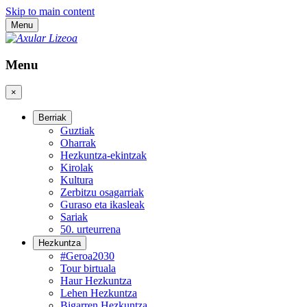
Skip to main content
Menu
Menu
×
Berriak
Guztiak
Oharrak
Hezkuntza-ekintzak
Kirolak
Kultura
Zerbitzu osagarriak
Guraso eta ikasleak
Sariak
50. urteurrena
Hezkuntza
#Geroa2030
Tour birtuala
Haur Hezkuntza
Lehen Hezkuntza
Bigarren Hezkuntza