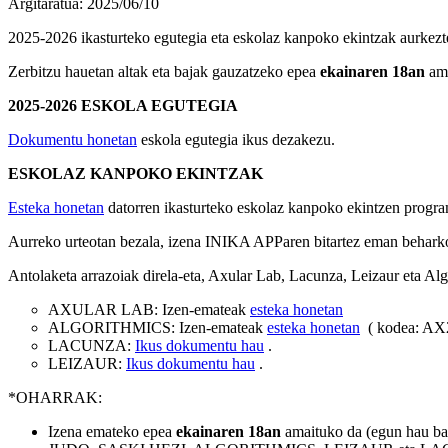
Argitaratua: 2025/06/10
2025-2026 ikasturteko egutegia eta eskolaz kanpoko ekintzak aurkezten 
Zerbitzu hauetan altak eta bajak gauzatzeko epea
ekainaren 18an
ama
2025-2026 ESKOLA EGUTEGIA
Dokumentu honetan
eskola egutegia ikus dezakezu.
ESKOLAZ KANPOKO EKINTZAK
Esteka honetan
datorren ikasturteko eskolaz kanpoko ekintzen progr
Aurreko urteotan bezala, izena INIKA APParen bitartez eman behar
Antolaketa arrazoiak direla-eta, Axular Lab, Lacunza, Leizaur eta Alg
AXULAR LAB: Izen-emateak
esteka honetan
ALGORITHMICS: Izen-emateak
esteka honetan
( kodea: AX
LACUNZA:
Ikus dokumentu hau
.
LEIZAUR:
Ikus dokumentu hau
.
*OHARRAK:
Izena emateko epea
ekainaren 18an
amaituko da (egun hau barn