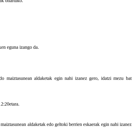
jak onartuko.
n eguna izango da.
 edo maiztasunean aldaketak egin nahi izanez gero, idatzi mezu bat
2:20etara.
a, maiztasunean aldaketak edo geltoki berrien eskaerak egin nahi izanez