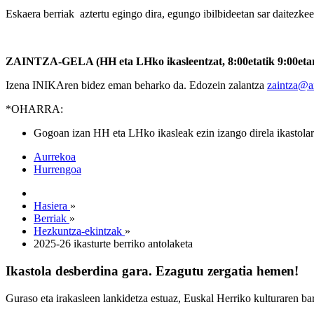
Eskaera berriak aztertu egingo dira, egungo ibilbideetan sar daitezke
ZAINTZA-GELA (HH eta LHko ikasleentzat, 8:00etatik 9:00eta
Izena INIKAren bidez eman beharko da. Edozein zalantza
zaintza@a
*OHARRA:
Gogoan izan HH eta LHko ikasleak ezin izango direla ikastolare
Aurrekoa
Hurrengoa
Hasiera
»
Berriak
»
Hezkuntza-ekintzak
»
2025-26 ikasturte berriko antolaketa
Ikastola desberdina gara. Ezagutu zergatia hemen!
Guraso eta irakasleen lankidetza estuaz, Euskal Herriko kulturaren ba