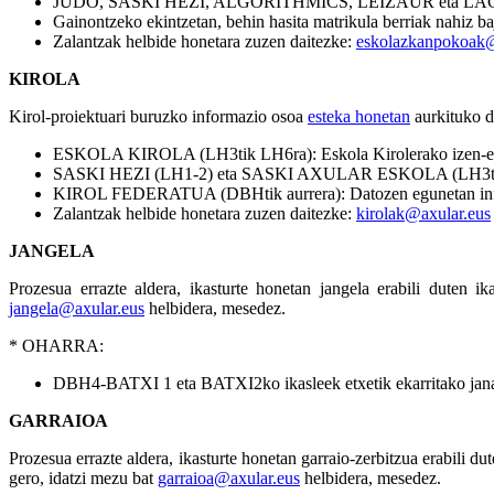
JUDO, SASKI HEZI, ALGORITHMICS, LEIZAUR eta 
Gainontzeko ekintzetan, behin hasita matrikula berriak nahiz b
Zalantzak helbide honetara zuzen daitezke:
eskolazkanpokoak@
KIROLA
Kirol-proiektuari buruzko informazio osoa
esteka honetan
aurkituko d
ESKOLA KIROLA (LH3tik LH6ra): Eskola Kirolerako izen-em
SASKI HEZI (LH1-2) eta SASKI AXULAR ESKOLA (LH3tik LH6
KIROL FEDERATUA (DBHtik aurrera): Datozen egunetan info
Zalantzak helbide honetara zuzen daitezke:
kirolak@axular.eus
JANGELA
Prozesua errazte aldera, ikasturte honetan jangela erabili duten 
jangela@axular.eus
helbidera, mesedez.
* OHARRA:
DBH4-BATXI 1 eta BATXI2ko ikasleek etxetik ekarritako janari
GARRAIOA
Prozesua errazte aldera, ikasturte honetan garraio-zerbitzua erabili d
gero, idatzi mezu bat
garraioa@axular.eus
helbidera, mesedez.